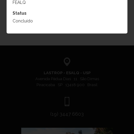
FEALQ
of Connecticut, EUA
Período:
2014, 2015 e
Status
2016
Concluído
LASTROP - ESALQ - USP
Avenida Pádua Dias 11 São Dimas
Piracicaba SP 13418 900 Brasil
(19) 3447 6603