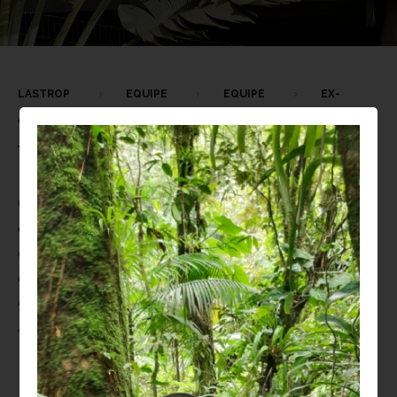
LASTROP
EQUIPE
EQUIPE
EX-
ALUNOS
JOSÉ RICARDO DE OLIVEIRA NASCIMENTO
JÚNIOR
O
LASTROP
é um laboratório universitário
coordenado por dois docentes e uma técnica
de laboratório, e conta com a participação de
diversos alunos de graduação e pós-
graduação, bem como pesquisadores
associados do Brasil e do exterior.