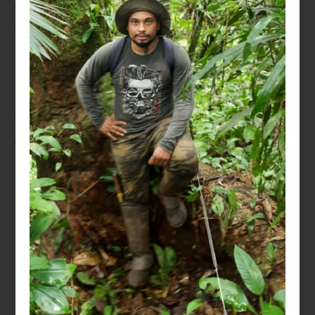
Atualmente,
aproximadamente
70%
da
nossa equipe é composta por
mulheres (considerando
estagiários, alunos de
treinamento técnico, pós
graduandos e post-docs).
Nossa Equipe
ATUAL
EX-ALUNOS
ALUNOS INTERNACIONAIS
PESQUISADORES VISITANTES