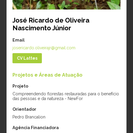
José Ricardo de Oliveira
Nascimento Júnior
Email
josericardo.oliveirajr@gmail.com
CV Lattes
Karen D. Holl
Robin Chazdon
Projetos e Áreas de Atuação
Projeto:
Applied
Projeto:
Efeito da
nucleation for tropical
paisagem na sucessão
Projeto
forest cost-effective
secundária de florestas
Compreendendo florestas restauradas para o benefício
das pessoas e da natureza - NewFor
restoration (auxílio
tropicais, Pesquisador
FAPESP)
Visitante Especial,
Orientador
Instituição:
University
Ciências sem Fronteiras,
Pedro Brancalion
of California, EUA
CNPq
Agência Financiadora
Período:
2015
Instituição:
University