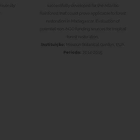
iversity
successfully developed for the Atlantic
2
Rainforest that could prove applicable to forest
restoration in Madagascar. Evaluation of
potential non-NGO funding sources for tropical
forest restoration.
Instituição:
Missouri Botanical Garden, EUA
Período:
2014-2015