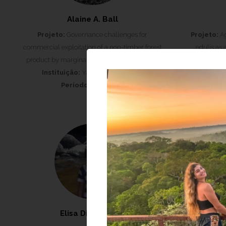
Alaine A. Ball
Projeto:
Governance challenges for
Projeto:
Ag
commercial exploitation of a non-timber forest
edulis as 
product by marginalized rural communities
farmers in th
Instituição:
Yale University, EUA
Período:
2012-2013
Institu
Elisa Diaz Garcia
Ger