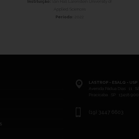
Instituição:
Van Hall Larenstein University of
Applied Sciences
Período:
2022
LASTROP - ESALQ - USP
Avenida Pádua Dias 11 S
Piracicaba SP 13418 900
(19) 3447 6603
S