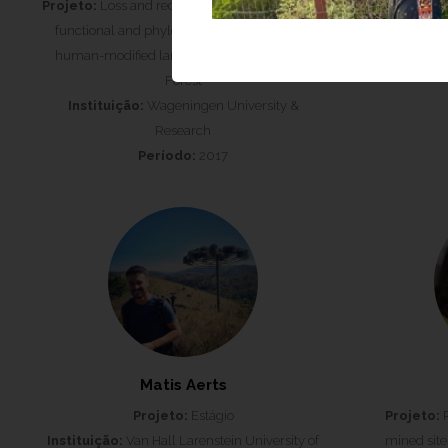
Projeto:
Loss and recovery of plant taxonomic,
Projeto:
S
functional and phylogenetic composition in
Instituição:
human-modified landscapes of the Atlantic
Forest
Instituição:
Wageningen University &
Research
Período:
2017
Matis Aerts
Projeto:
Estágio
Projeto:
R
Instituição:
Van Hall Larenstein University of
mined sites