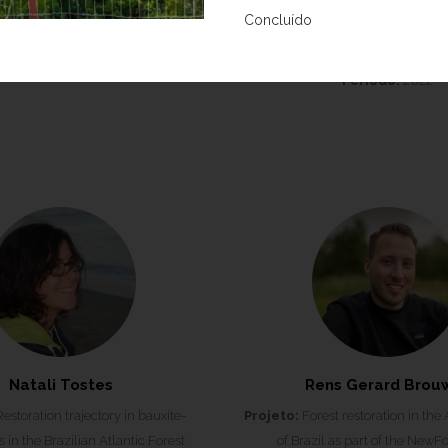
ilvicultura de bosques tropicais
Projeto:
Doutorado
Concluído
Universidad del Tolima, Colômbia
Instituição:
Wageningen Uni
Período:
2016
Research
Período:
2022
Natali Tostes
Rens Gerard Brou
estoration trajectory in bauxite-
Projeto:
Forest restoration in the 
 in the Brazilian Atlantic Forest
of Brazil as part of the NewFo