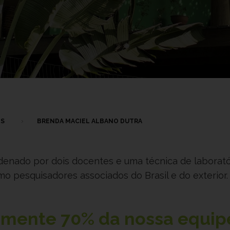
OS
BRENDA MACIEL ALBANO DUTRA
rdenado por dois docentes e uma técnica de laborató
 pesquisadores associados do Brasil e do exterior.
damente
70%
da nossa equip