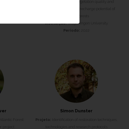
Projeto:
Influence of vegetation quality and
versity &
quantity in groundwater recharge potential of
Atlantic forests
Instituição:
Wageningen University
Período:
2022
wer
Simon Dunster
Atlantic Forest
Projeto:
Identification of restoration techniques,
r project
technologies and research protocols