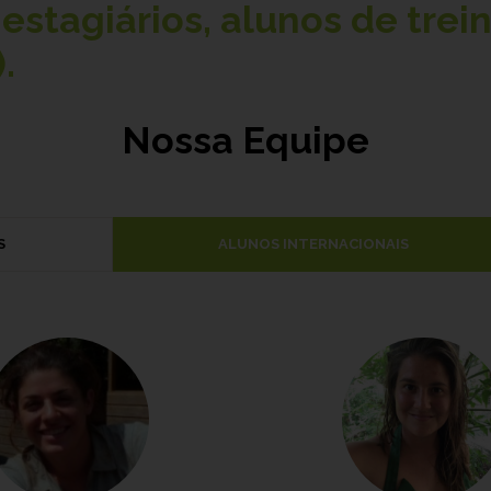
estagiários, alunos de trei
.
Nossa Equipe
S
ALUNOS INTERNACIONAIS