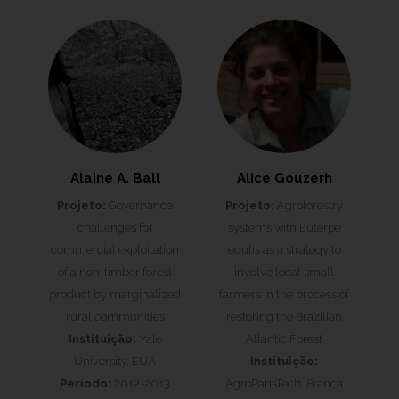
Alaine A. Ball
Alice Gouzerh
Projeto:
Governance
Projeto:
Agroforestry
challenges for
systems with Euterpe
commercial exploitation
edulis as a strategy to
of a non-timber forest
involve local small
product by marginalized
farmers in the process of
rural communities
restoring the Brazilian
Instituição:
Yale
Atlantic Forest
University, EUA
Instituição:
Período:
2012-2013
AgroParisTech, França