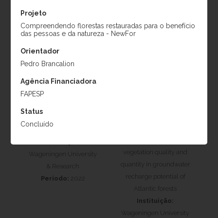
Período:
2017
Projeto
Compreendendo florestas restauradas para o benefício
das pessoas e da natureza - NewFor
Orientador
Pedro Brancalion
Agência Financiadora
FAPESP
Status
Mario Rizkallal
Johan de Jong
Concluído
Monzón
Projeto:
Doutorado
Projeto:
Influence of
Instituição:
vegetation quality and
Wageningen University
quantity in groundwater
& Research
recharge potential of
Período:
2022
Atlantic forests
Instituição:
Wageningen University