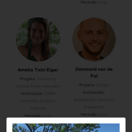
Período:
2013
Desmond van de
Amelia Tulsi Elgar
Pol
Projeto:
Monitoring
Projeto:
Estágio
tropical forest restoration
Instituição:
Instituição:
Griffith
Wageningen University
University, Brisbane,
& Research
Austrália
Período:
2022
Período:
2015