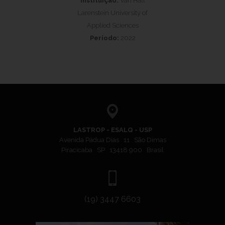
Instituição:
Van Hall
Larenstein University of
Applied Sciences
Período:
2022
LASTROP - ESALQ - USP
Avenida Pádua Dias 11 São Dimas
Piracicaba SP 13418 900 Brasil
(19) 3447 6603