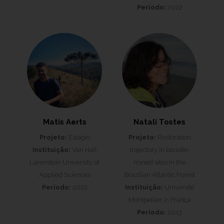
Período:
2022
Matis Aerts
Natali Tostes
Projeto:
Estágio
Projeto:
Restoration
Instituição:
Van Hall
trajectory in bauxite-
Larenstein University of
mined sites in the
Applied Sciences
Brazilian Atlantic Forest
Período:
2022
Instituição:
Université
Montpellier 2, França
Período:
2013