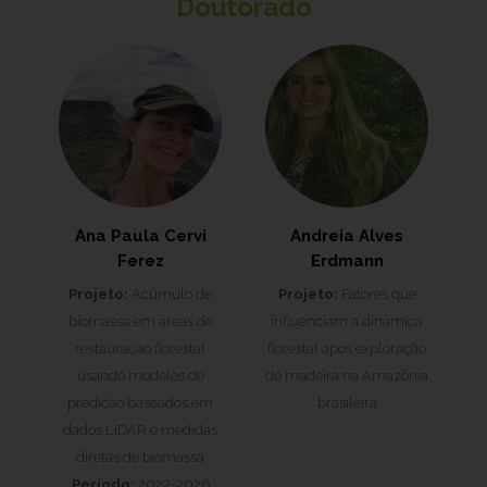
Doutorado
Ana Paula Cervi
Andreia Alves
Ferez
Erdmann
Projeto:
Acúmulo de
Projeto:
Fatores que
biomassa em áreas de
influenciam a dinâmica
restauração florestal
florestal após exploração
usando modelos de
de madeira na Amazônia
predição baseados em
brasileira
dados LiDAR e medidas
diretas de biomassa
Período:
2022-2026