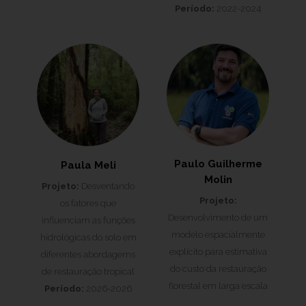
Período:
2022-2024
Paulo Guilherme
Paula Meli
Molin
Projeto:
Desventando
Projeto:
os fatores que
Desenvolvimento de um
influenciam as funções
modelo espacialmente
hidrológicas do solo em
explícito para estimativa
diferentes abordagems
do custo da restauração
de restauração tropical
florestal em larga escala
Período:
2026-2026