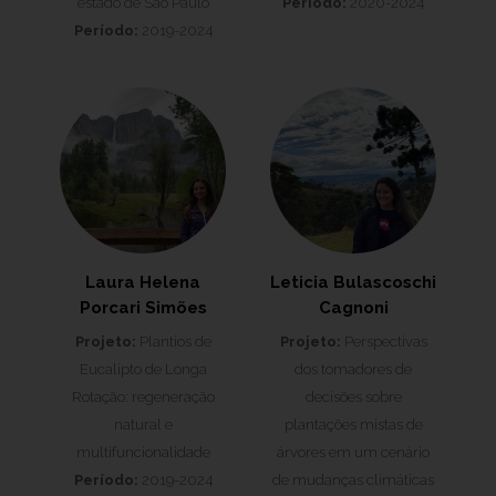
estado de São Paulo
Período:
2020-2024
Período:
2019-2024
Laura Helena
Leticia Bulascoschi
Porcari Simões
Cagnoni
Projeto:
Plantios de
Projeto:
Perspectivas
Eucalipto de Longa
dos tomadores de
Rotação: regeneração
decisões sobre
natural e
plantações mistas de
multifuncionalidade
árvores em um cenário
Período:
2019-2024
de mudanças climáticas