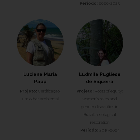
Período:
2020-2025
Luciana Maria
Ludmila Pugliese
Papp
de Siqueira
Projeto:
Certificação:
Projeto:
Roots of equity:
um olhar ambiental
women’s roles and
gender disparities in
Brazil’s ecological
restoration
Período:
2019-2024