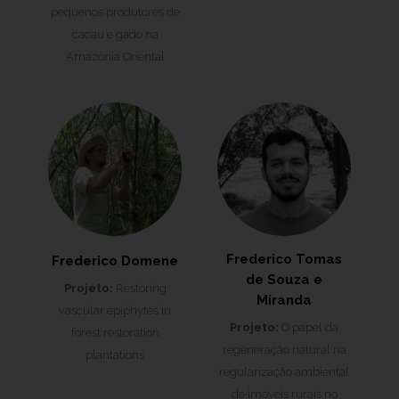
pequenos produtores de
cacau e gado na
Amazônia Oriental
Frederico Tomas
Frederico Domene
de Souza e
Projeto:
Restoring
Miranda
vascular epiphytes in
Projeto:
O papel da
forest restoration
regeneração natural na
plantations
regularização ambiental
de imóveis rurais no