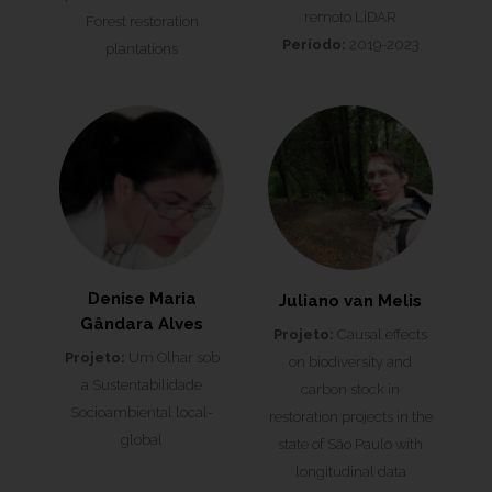
remoto LiDAR
Forest restoration
Período:
2019-2023
plantations
Denise Maria
Juliano van Melis
Gândara Alves
Projeto:
Causal effects
Projeto:
Um Olhar sob
on biodiversity and
a Sustentabilidade
carbon stock in
Socioambiental local-
restoration projects in the
global
state of São Paulo with
longitudinal data