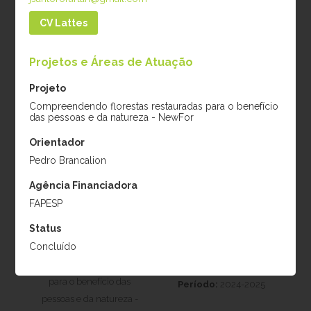
pessoas e da natureza -
pessoas e da natureza -
CV Lattes
NewFor
NewFor
Projetos e Áreas de Atuação
Projeto
Compreendendo florestas restauradas para o benefício
das pessoas e da natureza - NewFor
Orientador
Pedro Brancalion
Agência Financiadora
Raíssa Corrêa de
Renan Borgiani
FAPESP
Andrade
Projeto:
Indo além do
Status
Projeto:
primeiro ciclo de colheita
Concluído
Compreendendo
nas florestas tropicais da
florestas restauradas
Amazônia Brasileira
para o benefício das
Período:
2024-2025
pessoas e da natureza -