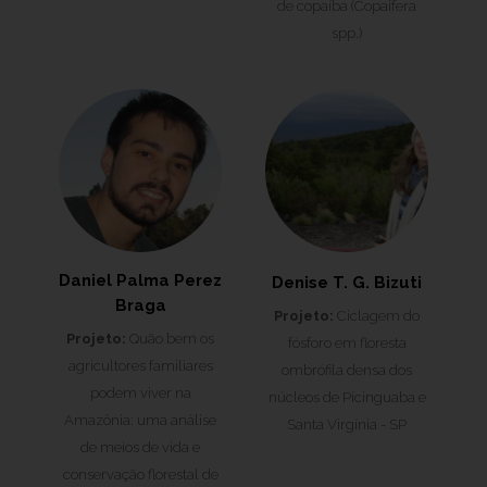
de copaíba (Copaifera
spp.)
Daniel Palma Perez
Denise T. G. Bizuti
Braga
Projeto:
Ciclagem do
Projeto:
Quão bem os
fósforo em floresta
agricultores familiares
ombrófila densa dos
podem viver na
núcleos de Picinguaba e
Amazônia: uma análise
Santa Virgínia - SP
de meios de vida e
conservação florestal de