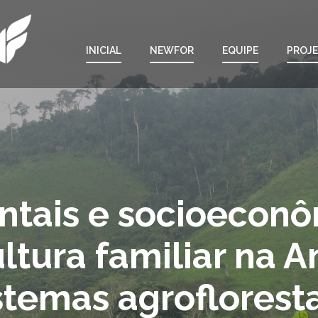
INICIAL
NEWFOR
EQUIPE
PROJ
ntais e socioeconô
ltura familiar na 
istemas agroflorest