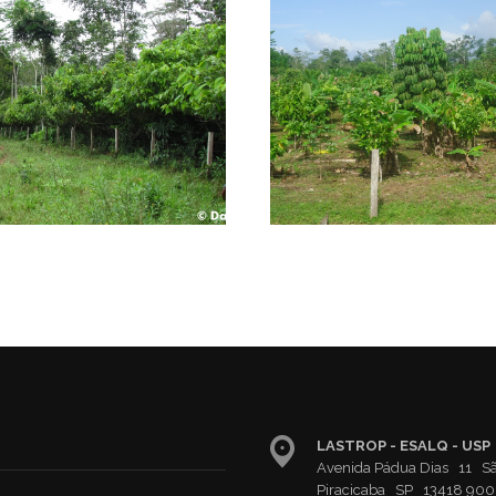
LASTROP - ESALQ - USP
Avenida Pádua Dias 11 S
Piracicaba SP 13418 900