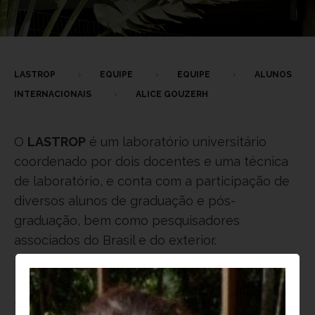
LASTROP
EQUIPE
EQUIPE
ALUNOS
INTERNACIONAIS
ALICE GOUZERH
O
LASTROP
é um laboratório universitário
coordenado por dois docentes e uma técnica
de laboratório, e conta com a participação de
diversos alunos de graduação e pós-
graduação, bem como pesquisadores
associados do Brasil e do exterior.
Atualmente,