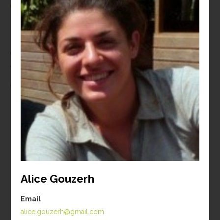
aproximadamente
70%
da
nossa equipe é composta por
mulheres (considerando
estagiários, alunos de
treinamento técnico, pós
graduandos e post-docs).
Nossa Equipe
ATUAL
EX-ALUNOS
ALUNOS INTERNACIONAIS
Alice Gouzerh
PESQUISADORES VISITANTES
Email
alice.gouzerh@gmail.com