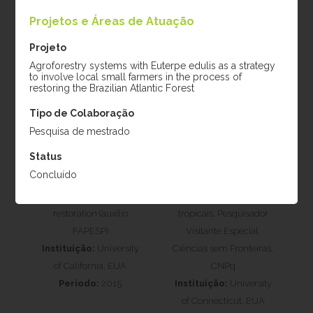
Projetos e Áreas de Atuação
Projeto
Agroforestry systems with Euterpe edulis as a strategy
to involve local small farmers in the process of
restoring the Brazilian Atlantic Forest
Tipo de Colaboração
Pesquisa de mestrado
Karen D. Holl
Robin Chazdon
Status
Projeto:
Applied
Projeto:
Efeito da
Concluído
nucleation for tropical
paisagem na sucessão
forest cost-effective
secundária de florestas
restoration (auxílio
tropicais, Pesquisador
FAPESP)
Visitante Especial,
Instituição:
University
Ciências sem Fronteiras,
of California, EUA
CNPq
Período:
2015
Instituição:
University
of Connecticut, EUA