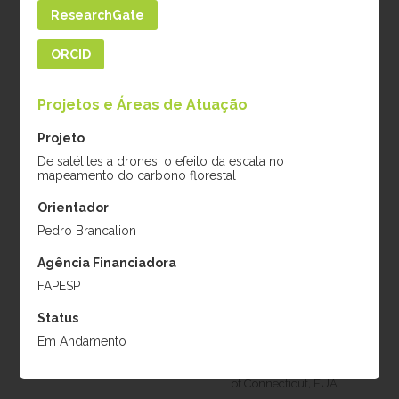
ResearchGate
ORCID
Projetos e Áreas de Atuação
Projeto
De satélites a drones: o efeito da escala no
mapeamento do carbono florestal
Karen D. Holl
Robin Chazdon
Projeto:
Applied
Projeto:
Efeito da
Orientador
nucleation for tropical
paisagem na sucessão
Pedro Brancalion
forest cost-effective
secundária de florestas
Agência Financiadora
restoration (auxílio
tropicais, Pesquisador
FAPESP
FAPESP)
Visitante Especial,
Instituição:
University
Ciências sem Fronteiras,
Status
of California, EUA
CNPq
Em Andamento
Período:
2015
Instituição:
University
of Connecticut, EUA