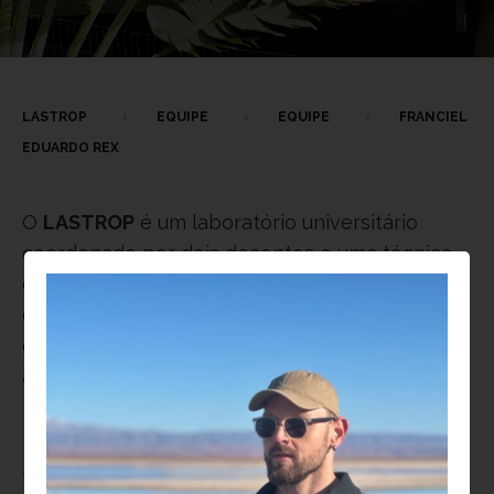
LASTROP
EQUIPE
EQUIPE
FRANCIEL
EDUARDO REX
O
LASTROP
é um laboratório universitário
coordenado por dois docentes e uma técnica
de laboratório, e conta com a participação de
diversos alunos de graduação e pós-
graduação, bem como pesquisadores
associados do Brasil e do exterior.
Atualmente,