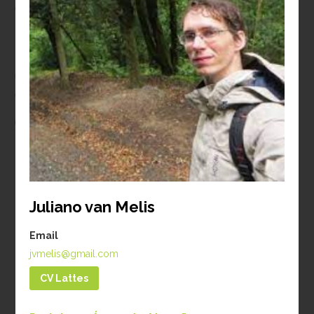
aproximadamente
70%
da
nossa equipe é composta por
mulheres (considerando
estagiários, alunos de
treinamento técnico, pós
graduandos e post-docs).
Nossa Equipe
Juliano van Melis
ATUAL
EX-ALUNOS
ALUNOS INTERNACIONAIS
Email
jvmelis@gmail.com
PESQUISADORES VISITANTES
CV Lattes