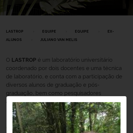
LASTROP
EQUIPE
EQUIPE
EX-
ALUNOS
JULIANO VAN MELIS
O
LASTROP
é um laboratório universitário
coordenado por dois docentes e uma técnica
de laboratório, e conta com a participação de
diversos alunos de graduação e pós-
graduação, bem como pesquisadores
associados do Brasil e do exterior.
Atualmente,