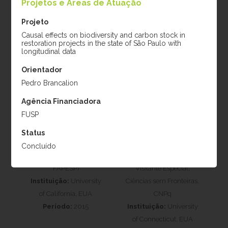
Projetos e Áreas de Atuação
Projeto
Causal effects on biodiversity and carbon stock in
restoration projects in the state of São Paulo with
longitudinal data
Orientador
Pedro Brancalion
Karen D. Holl
Robin Chazdon
Agência Financiadora
FUSP
Projeto:
Applied
Projeto:
Efeito da
nucleation for tropical
paisagem na sucessão
Status
forest cost-effective
secundária de florestas
Concluído
restoration (auxílio
tropicais, Pesquisador
FAPESP)
Visitante Especial,
Instituição:
University
Ciências sem Fronteiras,
of California, EUA
CNPq
Período:
2015
Instituição:
University
of Connecticut, EUA