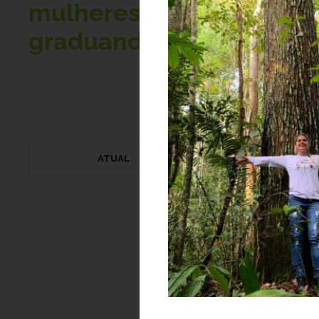
mulheres (considerando 
graduandos e post-docs)
ATUAL
EX-ALUNO