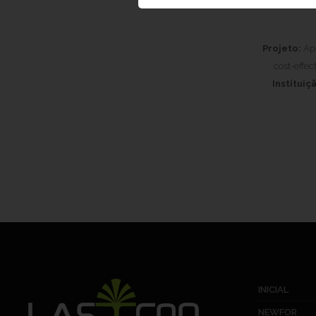
Projeto:
App
cost-effec
Instituiç
INICIAL
NEWFOR