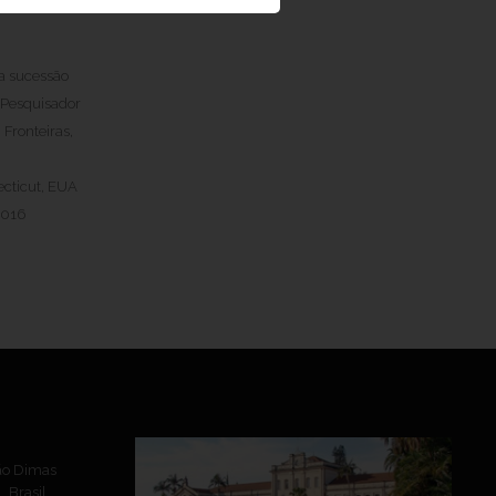
a sucessão
, Pesquisador
 Fronteiras,
ecticut, EUA
2016
ão Dimas
 Brasil