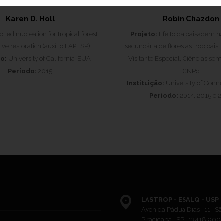
Karen D. Holl
Robin Chazdon
lied nucleation for tropical forest
Projeto:
Efeito da paisagem n
tive restoration (auxílio FAPESP)
secundária de florestas tropicais
ão:
University of California, EUA
Visitante Especial, Ciências sem
Período:
2015
CNPq
Instituição:
University of Conn
Período:
2014, 2015 e 
LASTROP - ESALQ - USP
Avenida Pádua Dias 11 S
Piracicaba SP 13418 900