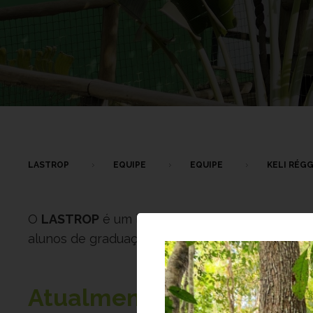
LASTROP
EQUIPE
EQUIPE
KELI RÉGG
O
LASTROP
é um laboratório universitário coo
alunos de graduação e pós-graduação, bem como
Atualmente, aproxima