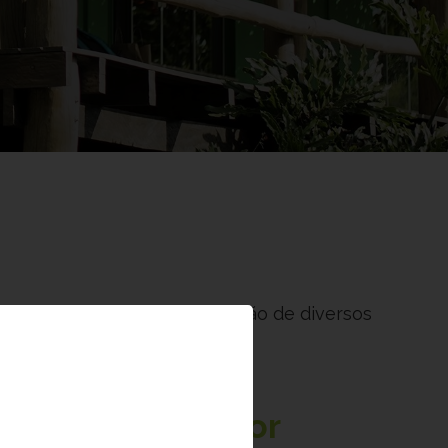
rio, e conta com a participação de diversos
e é composta por