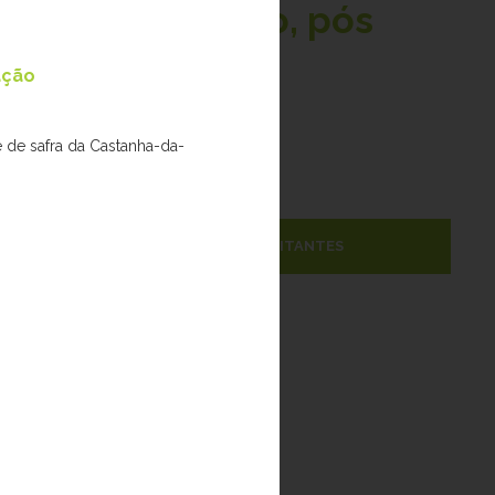
namento técnico, pós
ação
e de safra da Castanha-da-
PESQUISADORES VISITANTES