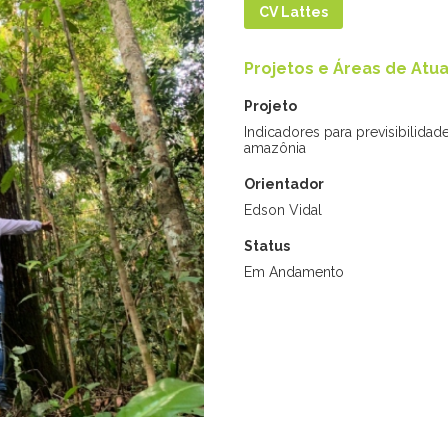
estagiários, alunos de trei
CV Lattes
.
Projetos e Áreas de Atu
Projeto
Nossa Equipe
Indicadores para previsibilidad
amazônia
Orientador
Edson Vidal
S
ALUNOS INTERNACIONAIS
Status
Em Andamento