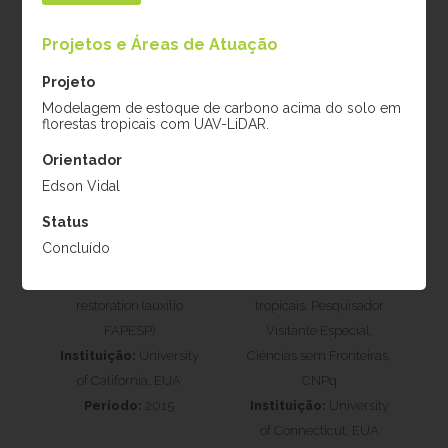
Projetos e Áreas de Atuação
Projeto
Modelagem de estoque de carbono acima do solo em
florestas tropicais com UAV-LiDAR.
Orientador
Edson Vidal
Karen D. Holl
Robin Chazdon
Status
Projeto:
Applied
Projeto:
Efeito da
Concluído
nucleation for tropical
paisagem na sucessão
forest cost-effective
secundária de florestas
restoration (auxílio
tropicais, Pesquisador
FAPESP)
Visitante Especial,
Instituição:
University
Ciências sem Fronteiras,
of California, EUA
CNPq
Período:
2015
Instituição:
University
of Connecticut, EUA