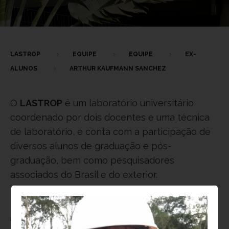
LASTROP
EQUIPE
EQUIPE
EX-
ALUNOS
ARTHUR KAUFMANN SANCHEZ
O
LASTROP
é um laboratório universitário
coordenado por dois docentes e uma técnica
de laboratório, e conta com a participação de
diversos alunos de graduação e pós-
graduação, bem como pesquisadores
associados do Brasil e do exterior.
Atualmente,