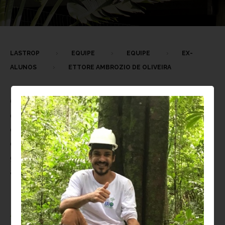
LASTROP
EQUIPE
EQUIPE
EX-
ALUNOS
ETTORE AMBROZIO DE OLIVEIRA
O
LASTROP
é um laboratório universitário
coordenado por dois docentes e uma técnica
de laboratório, e conta com a participação de
diversos alunos de graduação e pós-
graduação, bem como pesquisadores
associados do Brasil e do exterior.
Atualmente,