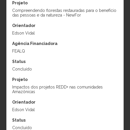
Projeto
Compreendendo florestas restauradas para o benefício
das pessoas e da natureza - NewFor
Orientador
Edson Vidal
Agência Financiadora
FEALQ
Karen D. Holl
Robin Chazdon
Status
Projeto:
Applied
Projeto:
Efeito da
Concluído
nucleation for tropical
paisagem na sucessão
Projeto
forest cost-effective
secundária de florestas
Impactos dos projetos REDD+ nas comunidades
restoration (auxílio
tropicais, Pesquisador
Amazônicas
FAPESP)
Visitante Especial,
Orientador
Instituição:
University
Ciências sem Fronteiras,
Edson Vidal
of California, EUA
CNPq
Período:
2015
Instituição:
University
Status
of Connecticut, EUA
Concluído