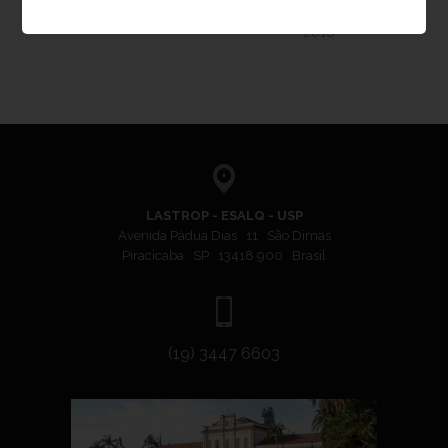
Período:
2014, 2015 e
2016
LASTROP - ESALQ - USP
Avenida Pádua Dias 11 São Dimas
Piracicaba SP 13418 900 Brasil
(19) 3447 6603