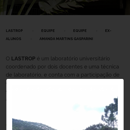
LASTROP
EQUIPE
EQUIPE
EX-
ALUNOS
AMANDA MARTINS GASPARINI
O
LASTROP
é um laboratório universitário
coordenado por dois docentes e uma técnica
de laboratório, e conta com a participação de
diversos alunos de graduação e pós-
graduação, bem como pesquisadores
associados do Brasil e do exterior.
Atualmente,