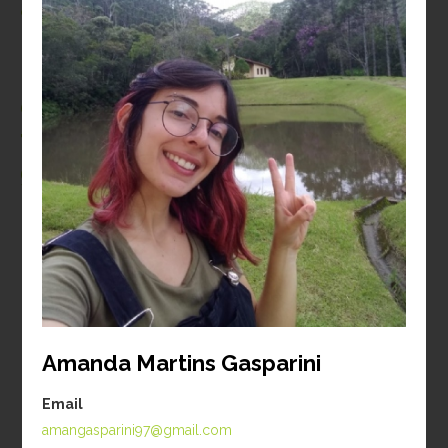
aproximadamente
70%
da
nossa equipe é composta por
mulheres (considerando
estagiários, alunos de
treinamento técnico, pós
graduandos e post-docs).
Nossa Equipe
ATUAL
EX-ALUNOS
ALUNOS INTERNACIONAIS
Amanda Martins Gasparini
PESQUISADORES VISITANTES
Email
amangasparini97@gmail.com