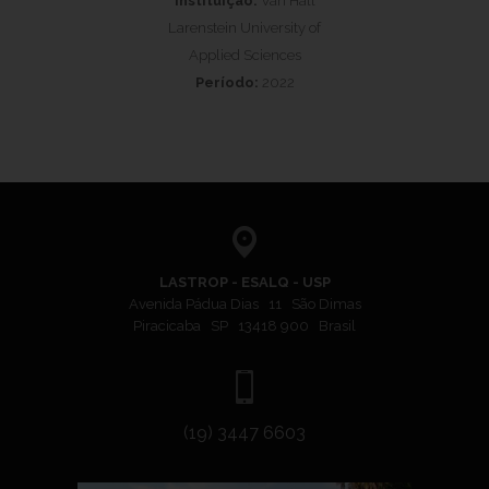
Instituição:
Van Hall
Larenstein University of
Applied Sciences
Período:
2022
LASTROP - ESALQ - USP
Avenida Pádua Dias 11 São Dimas
Piracicaba SP 13418 900 Brasil
(19) 3447 6603