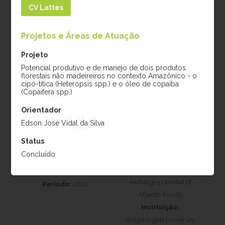
Período:
2017
CV Lattes
Projetos e Áreas de Atuação
Projeto
Potencial produtivo e de manejo de dois produtos
florestais não madeireiros no contexto Amazônico - o
cipó-titica (Heteropsis spp.) e o óleo de copaíba
(Copaifera spp.)
Orientador
Mario Rizkallal
Johan de Jong
Edson José Vidal da Silva
Monzón
Projeto:
Doutorado
Status
Projeto:
Influence of
Instituição:
Concluído
vegetation quality and
Wageningen University
quantity in groundwater
& Research
recharge potential of
Período:
2022
Atlantic forests
Instituição:
Wageningen University