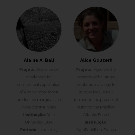
Alaine A. Ball
Alice Gouzerh
Projeto:
Governance
Projeto:
Agroforestry
challenges for
systems with Euterpe
commercial exploitation
edulis as a strategy to
of a non-timber forest
involve local small
product by marginalized
farmers in the process of
rural communities
restoring the Brazilian
Instituição:
Yale
Atlantic Forest
University, EUA
Instituição:
Período:
2012-2013
AgroParisTech, França