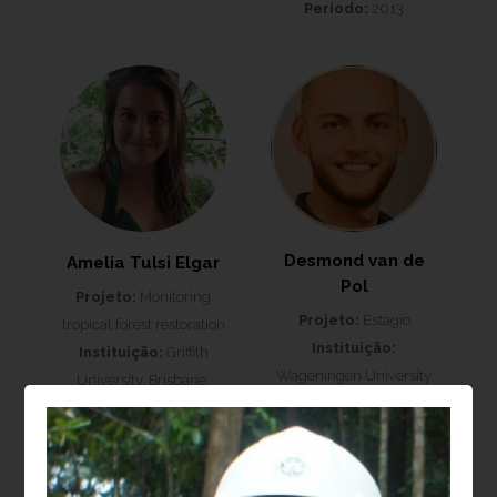
Período:
2013
Desmond van de
Amelia Tulsi Elgar
Pol
Projeto:
Monitoring
Projeto:
Estágio
tropical forest restoration
Instituição:
Instituição:
Griffith
Wageningen University
University, Brisbane,
& Research
Austrália
Período:
2022
Período:
2015