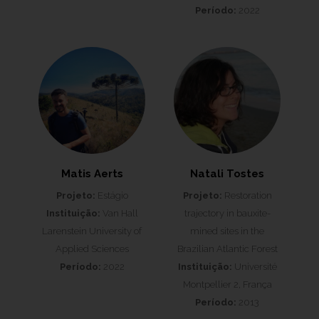
Período:
2022
Matis Aerts
Natali Tostes
Projeto:
Estágio
Projeto:
Restoration
Instituição:
Van Hall
trajectory in bauxite-
Larenstein University of
mined sites in the
Applied Sciences
Brazilian Atlantic Forest
Período:
2022
Instituição:
Université
Montpellier 2, França
Período:
2013