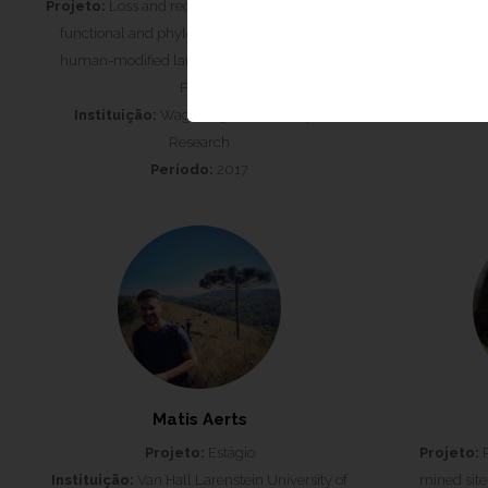
Projeto:
Loss and recovery of plant taxonomic,
Projeto:
S
functional and phylogenetic composition in
Instituição:
human-modified landscapes of the Atlantic
Forest
Instituição:
Wageningen University &
Research
Período:
2017
Matis Aerts
Projeto:
Estágio
Projeto:
R
Instituição:
Van Hall Larenstein University of
mined sites