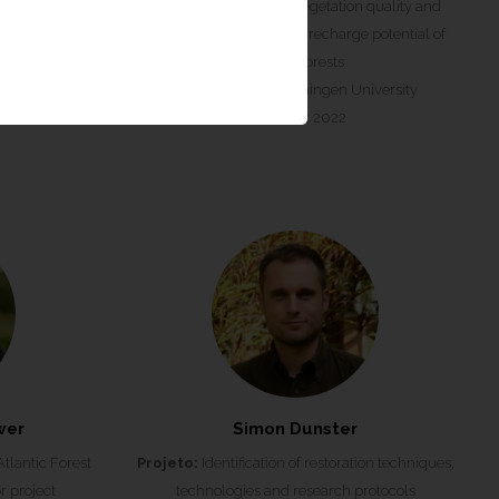
Projeto:
Influence of vegetation quality and
versity &
quantity in groundwater recharge potential of
Atlantic forests
Instituição:
Wageningen University
Período:
2022
wer
Simon Dunster
Atlantic Forest
Projeto:
Identification of restoration techniques,
r project
technologies and research protocols