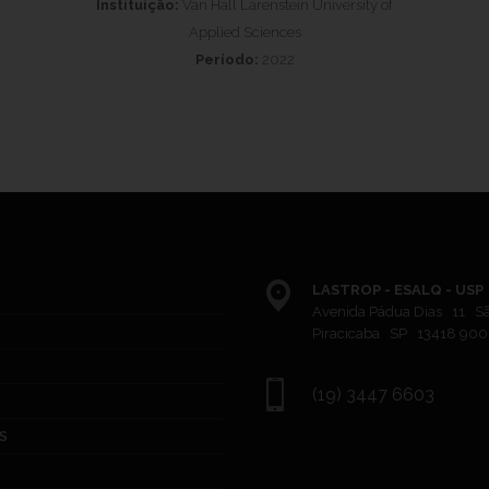
Instituição:
Van Hall Larenstein University of
Applied Sciences
Período:
2022
LASTROP - ESALQ - USP
Avenida Pádua Dias 11 S
Piracicaba SP 13418 900
(19) 3447 6603
S