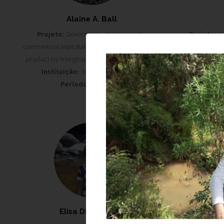
Alaine A. Ball
Projeto:
Governance challenges for
Projeto:
Ag
commercial exploitation of a non-timber forest
edulis as 
product by marginalized rural communities
farmers in th
Instituição:
Yale University, EUA
Período:
2012-2013
Institu
Elisa Diaz Garcia
Ger