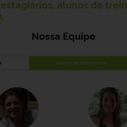
estagiários, alunos de trei
.
Nossa Equipe
S
ALUNOS INTERNACIONAIS