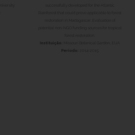
iversity
successfully developed for the Atlantic
2
Rainforest that could prove applicable to forest
restoration in Madagascar. Evaluation of
potential non-NGO funding sources for tropical
forest restoration.
Instituição:
Missouri Botanical Garden, EUA
Período:
2014-2015