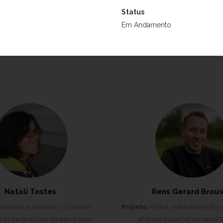
ilvicultura de bosques tropicais
Projeto:
Doutorado
Status
Universidad del Tolima, Colômbia
Instituição:
Wageningen Uni
Em Andamento
Período:
2016
Research
Período:
2022
Natali Tostes
Rens Gerard Brou
estoration trajectory in bauxite-
Projeto:
Forest restoration in the 
 in the Brazilian Atlantic Forest
of Brazil as part of the NewFo