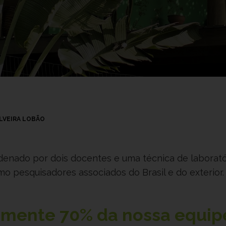
ILVEIRA LOBÃO
rdenado por dois docentes e uma técnica de laborató
 pesquisadores associados do Brasil e do exterior.
damente
70%
da nossa equip