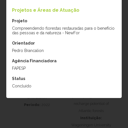
Período:
2017
Projetos e Áreas de Atuação
Projeto
Compreendendo florestas restauradas para o benefício
das pessoas e da natureza - NewFor
Orientador
Pedro Brancalion
Agência Financiadora
Mario Rizkallal
Johan de Jong
FAPESP
Monzón
Projeto:
Doutorado
Status
Projeto:
Influence of
Instituição:
Concluído
vegetation quality and
Wageningen University
quantity in groundwater
& Research
recharge potential of
Período:
2022
Atlantic forests
Instituição:
Wageningen University