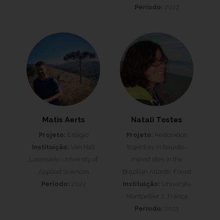
Período:
2022
Matis Aerts
Natali Tostes
Projeto:
Estágio
Projeto:
Restoration
Instituição:
Van Hall
trajectory in bauxite-
Larenstein University of
mined sites in the
Applied Sciences
Brazilian Atlantic Forest
Período:
2022
Instituição:
Université
Montpellier 2, França
Período:
2013