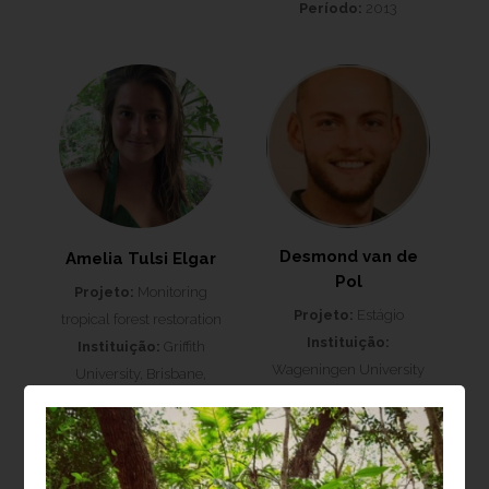
Período:
2013
Desmond van de
Amelia Tulsi Elgar
Pol
Projeto:
Monitoring
Projeto:
Estágio
tropical forest restoration
Instituição:
Instituição:
Griffith
Wageningen University
University, Brisbane,
& Research
Austrália
Período:
2022
Período:
2015