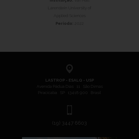
Instituição:
Van Hall
Larenstein University of
Applied Sciences
Período:
2022
LASTROP - ESALQ - USP
Avenida Pádua Dias 11 São Dimas
Piracicaba SP 13418 900 Brasil
(19) 3447 6603