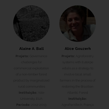
Alaine A. Ball
Alice Gouzerh
Projeto:
Governance
Projeto:
Agroforestry
challenges for
systems with Euterpe
commercial exploitation
edulis as a strategy to
of a non-timber forest
involve local small
product by marginalized
farmers in the process of
rural communities
restoring the Brazilian
Instituição:
Yale
Atlantic Forest
University, EUA
Instituição:
Período:
2012-2013
AgroParisTech, França