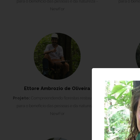
para o benefício das pessoas e da natureza -
para o bene
NewFor
Ettore Ambrozio de Oliveira
G
Projeto:
Compreendendo florestas restauradas
Projeto:
Comp
para o benefício das pessoas e da natureza -
para o bene
NewFor