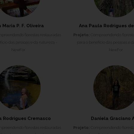
 Maria P. F. Oliveira
Ana Paula Rodrigues de 
reendendo florestas restauradas
Projeto:
Compreendendo floresta
fício das pessoas e da natureza -
para o benefício das pessoas e d
NewFor
NewFor
a Rodrigues Cremasco
Daniela Graciano A
reendendo florestas restauradas
Projeto:
Compreendendo floresta