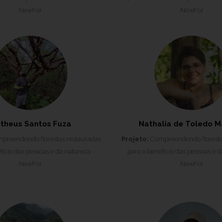
NewFor
NewFor
theus Santos Fuza
Nathalia de Toledo M
reendendo florestas restauradas
Projeto:
Compreendendo floresta
fício das pessoas e da natureza -
para o benefício das pessoas e d
NewFor
NewFor