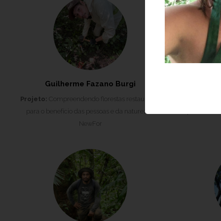
Guilherme Fazano Burgi
Isabe
Projeto:
Compreendendo florestas restauradas
Projeto:
Comp
para o benefício das pessoas e da natureza -
para o bene
NewFor