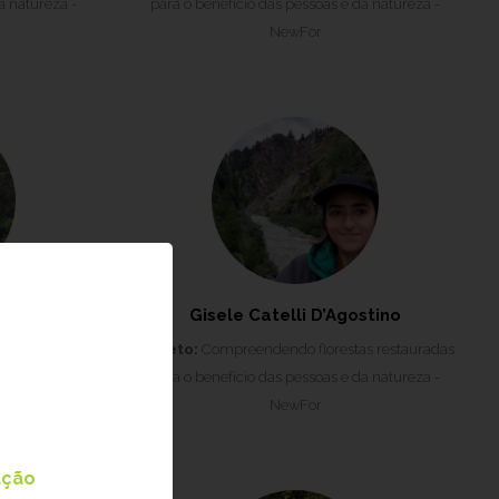
a natureza -
para o benefício das pessoas e da natureza -
NewFor
Gava
Gisele Catelli D’Agostino
es e atributos
Projeto:
Compreendendo florestas restauradas
es da Mata
para o benefício das pessoas e da natureza -
rasil
NewFor
2
ação