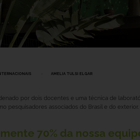
NTERNACIONAIS
AMELIA TULSI ELGAR
rdenado por dois docentes e uma técnica de laborató
 pesquisadores associados do Brasil e do exterior.
damente
70%
da nossa equip