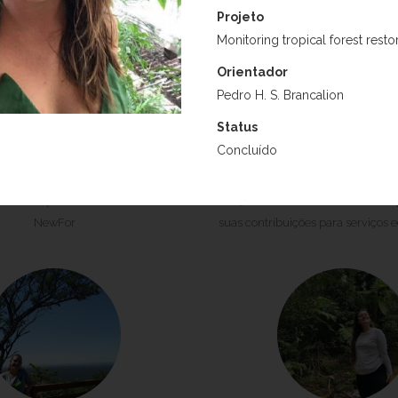
Projeto
Monitoring tropical forest resto
Orientador
Pedro H. S. Brancalion
Status
Concluído
la Butturi Gevartoski
Isabella Ferraz Op
reendendo florestas restauradas
Projeto:
Combinando atributos,
fício das pessoas e da natureza -
funções de novas florestas com a
NewFor
suas contribuições para serviços 