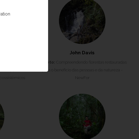
ration
pici
John Davis
 estrutura e
Projeto:
Compreendendo florestas restauradas
 percepção de
para o benefício das pessoas e da natureza -
ecossistêmicos
NewFor