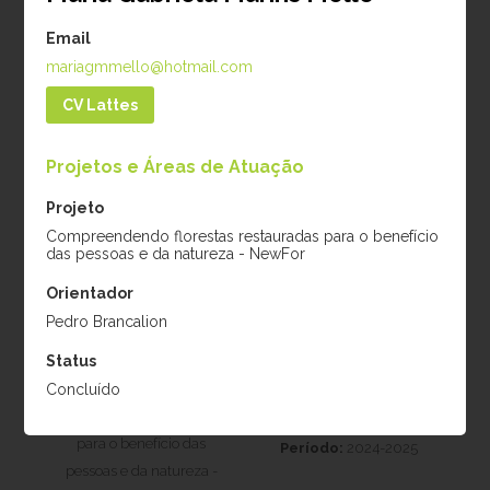
pessoas e da natureza -
pessoas e da natureza -
Email
NewFor
NewFor
mariagmmello@hotmail.com
CV Lattes
Projetos e Áreas de Atuação
Projeto
Compreendendo florestas restauradas para o benefício
das pessoas e da natureza - NewFor
Orientador
Raíssa Corrêa de
Renan Borgiani
Pedro Brancalion
Andrade
Projeto:
Indo além do
Status
Projeto:
primeiro ciclo de colheita
Concluído
Compreendendo
nas florestas tropicais da
florestas restauradas
Amazônia Brasileira
para o benefício das
Período:
2024-2025
pessoas e da natureza -