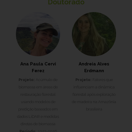
Doutorado
Ana Paula Cervi
Andreia Alves
Ferez
Erdmann
Projeto:
Acúmulo de
Projeto:
Fatores que
biomassa em áreas de
influenciam a dinâmica
restauração florestal
florestal após exploração
usando modelos de
de madeira na Amazônia
predição baseados em
brasileira
dados LiDAR e medidas
diretas de biomassa
Período:
2022-2026