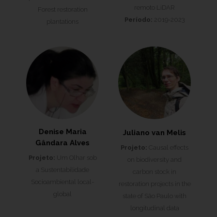
remoto LiDAR
Forest restoration
Período:
2019-2023
plantations
Denise Maria
Juliano van Melis
Gândara Alves
Projeto:
Causal effects
Projeto:
Um Olhar sob
on biodiversity and
a Sustentabilidade
carbon stock in
Socioambiental local-
restoration projects in the
global
state of São Paulo with
longitudinal data