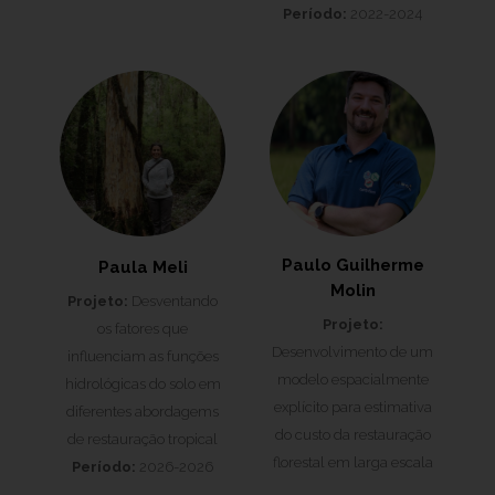
Período:
2022-2024
Paulo Guilherme
Paula Meli
Molin
Projeto:
Desventando
Projeto:
os fatores que
Desenvolvimento de um
influenciam as funções
modelo espacialmente
hidrológicas do solo em
explícito para estimativa
diferentes abordagems
do custo da restauração
de restauração tropical
florestal em larga escala
Período:
2026-2026