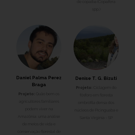
de copaíba (Copaifera
spp.)
Daniel Palma Perez
Denise T. G. Bizuti
Braga
Projeto:
Ciclagem do
Projeto:
Quão bem os
fósforo em floresta
agricultores familiares
ombrófila densa dos
podem viver na
núcleos de Picinguaba e
Amazônia: uma análise
Santa Virgínia - SP
de meios de vida e
conservação florestal de