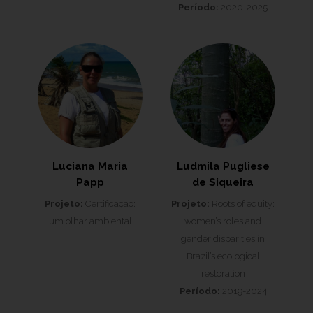
Período:
2020-2025
Luciana Maria
Ludmila Pugliese
Papp
de Siqueira
Projeto:
Certificação:
Projeto:
Roots of equity:
um olhar ambiental
women’s roles and
gender disparities in
Brazil’s ecological
restoration
Período:
2019-2024