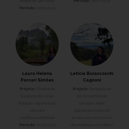
estado de São Paulo
Período:
2020-2024
Período:
2019-2024
Laura Helena
Leticia Bulascoschi
Porcari Simões
Cagnoni
Projeto:
Plantios de
Projeto:
Perspectivas
Eucalipto de Longa
dos tomadores de
Rotação: regeneração
decisões sobre
natural e
plantações mistas de
multifuncionalidade
árvores em um cenário
Período:
2019-2024
de mudanças climáticas