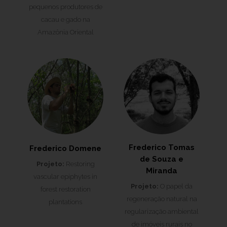
pequenos produtores de
cacau e gado na
Amazônia Oriental
Frederico Tomas
Frederico Domene
de Souza e
Projeto:
Restoring
Miranda
vascular epiphytes in
Projeto:
O papel da
forest restoration
regeneração natural na
plantations
regularização ambiental
de imóveis rurais no