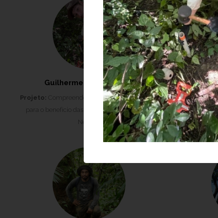
Guilherme Fazano Burgi
Isabe
Projeto:
Compreendendo florestas restauradas
Projeto:
Comp
para o benefício das pessoas e da natureza -
para o bene
NewFor