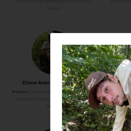
para o benefício das pessoas e da natureza -
para o bene
NewFor
Ettore Ambrozio de Oliveira
G
Projeto:
Compreendendo florestas restauradas
Projeto:
Comp
para o benefício das pessoas e da natureza -
para o bene
NewFor