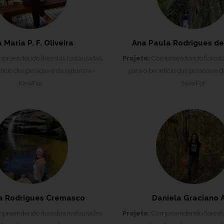
 Maria P. F. Oliveira
Ana Paula Rodrigues de 
reendendo florestas restauradas
Projeto:
Compreendendo floresta
fício das pessoas e da natureza -
para o benefício das pessoas e d
NewFor
NewFor
a Rodrigues Cremasco
Daniela Graciano A
reendendo florestas restauradas
Projeto:
Compreendendo floresta