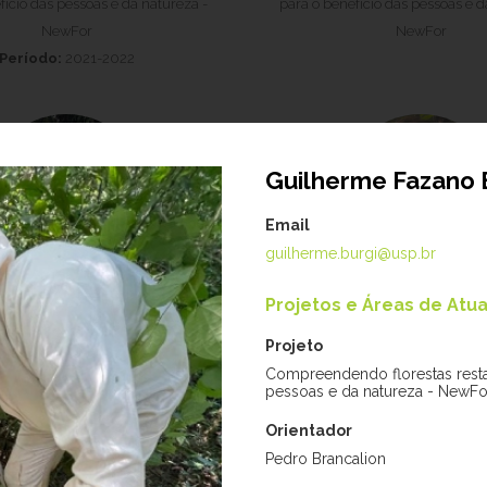
fício das pessoas e da natureza -
para o benefício das pessoas e d
NewFor
NewFor
Período:
2021-2022
Guilherme Fazano 
Email
guilherme.burgi@usp.br
Projetos e Áreas de Atu
abriel Silva Souza
Gabriela Guttier 
reendendo florestas restauradas
Projeto:
Avaliação de regenerant
Projeto
fício das pessoas e da natureza -
de solo em distintas ecorregiõ
Compreendendo florestas resta
pessoas e da natureza - NewFo
NewFor
Atlântica em São Paulo, B
Período:
2021-202
Orientador
Pedro Brancalion