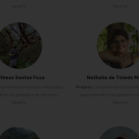
NewFor
NewFor
theus Santos Fuza
Nathalia de Toledo M
reendendo florestas restauradas
Projeto:
Compreendendo floresta
fício das pessoas e da natureza -
para o benefício das pessoas e d
NewFor
NewFor