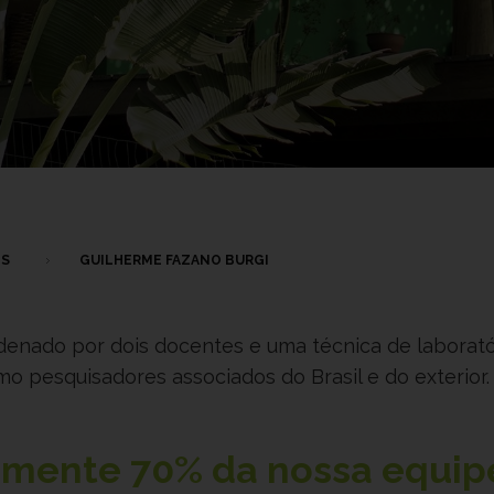
OS
GUILHERME FAZANO BURGI
rdenado por dois docentes e uma técnica de laborató
 pesquisadores associados do Brasil e do exterior.
damente
70%
da nossa equip