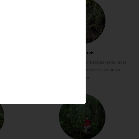
pici
John Davis
 estrutura e
Projeto:
Compreendendo florestas restauradas
 percepção de
para o benefício das pessoas e da natureza -
ecossistêmicos
NewFor