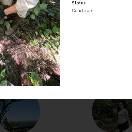
Status
Concluído
la Butturi Gevartoski
Isabella Ferraz Op
reendendo florestas restauradas
Projeto:
Combinando atributos,
fício das pessoas e da natureza -
funções de novas florestas com a
NewFor
suas contribuições para serviços 