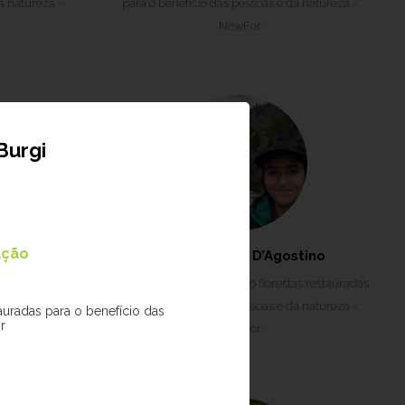
a natureza -
para o benefício das pessoas e da natureza -
NewFor
Burgi
ação
Gava
Gisele Catelli D’Agostino
es e atributos
Projeto:
Compreendendo florestas restauradas
es da Mata
para o benefício das pessoas e da natureza -
uradas para o benefício das
r
rasil
NewFor
2