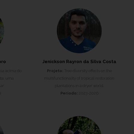
oro
Jenickson Rayron da Silva Costa
sa acima do
Projeto:
Tree diversity effects on the
sta: uma
multifunctionality of tropical restoration
ar
plantations in a dryer world.
6
Período:
2023-2026