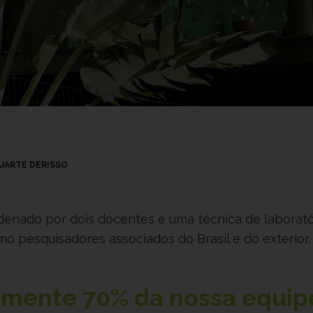
DUARTE DERISSO
rdenado por dois docentes e uma técnica de laborató
 pesquisadores associados do Brasil e do exterior.
damente
70%
da nossa equip