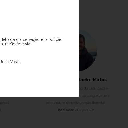
odelo de conservação e produção
stauração florestal
José Vidal
Pereira
Fabio Antonio Ribeiro Matos
tauração de
Projeto:
Recuperaçāo da biomassa e
emissões de
diversidade de árvores ao longo de um
opical
continuum de restauraçāo florestal
8
Período:
2024-2026