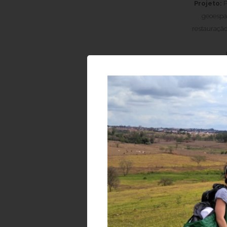
Projeto:
P
geoespac
restauração