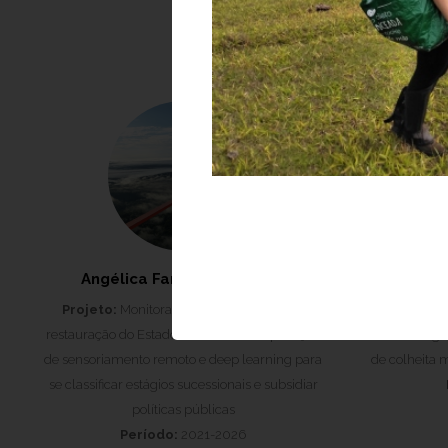
Angélica Faria de Resende
Daigard 
Projeto:
Monitoramento de florestas em
Projeto:
Ge
restauração do Estado de São Paulo: aplicação
sobre a rege
de sensoriamento remoto e deep learning para
de colheita 
se classificar estágios sucessionais e subsidiar
políticas públicas
Período:
2021-2026