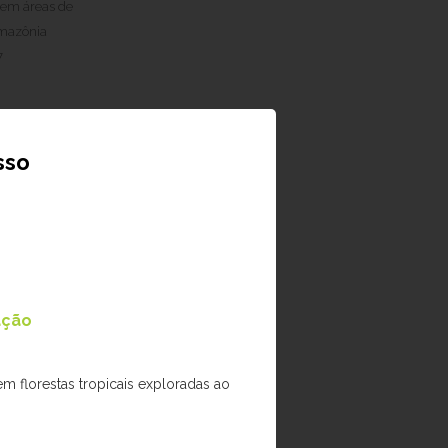
 em áreas de
Amazônia
7
sso
ação
m florestas tropicais exploradas ao
.