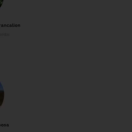
rancalion
restal
bosa