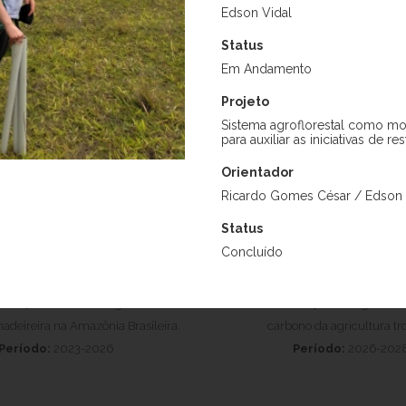
Edson Vidal
Status
Pós-Doutorado
Em Andamento
Projeto
Sistema agroflorestal como m
para auxiliar as iniciativas de re
Orientador
Ricardo Gomes César / Edson 
Status
Concluído
Ricardo Ortega Rodriguez
David Gabriel Campos 
rando informações fundamentais
Projeto:
Contribuições da res
neração natural no segundo ciclo
ecossistemas para mitigar as 
madeireira na Amazônia Brasileira.
carbono da agricultura tr
Período:
2023-2026
Período:
2026-202