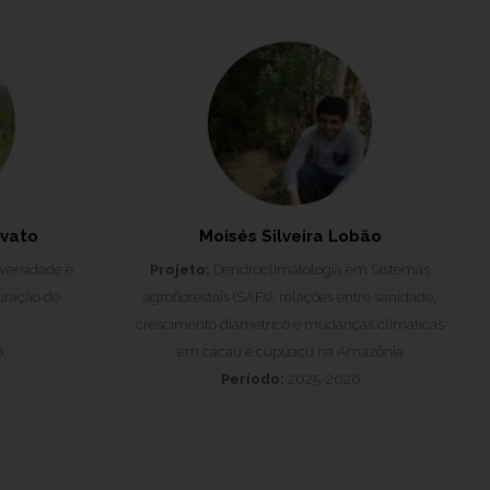
vato
Moisés Silveira Lobão
versidade e
Projeto:
Dendroclimatologia em Sistemas
uração de
agroflorestais (SAFs): relações entre sanidade,
crescimento diamétrico e mudanças climáticas
6
em cacau e cupuaçu na Amazônia
Período:
2025-2026