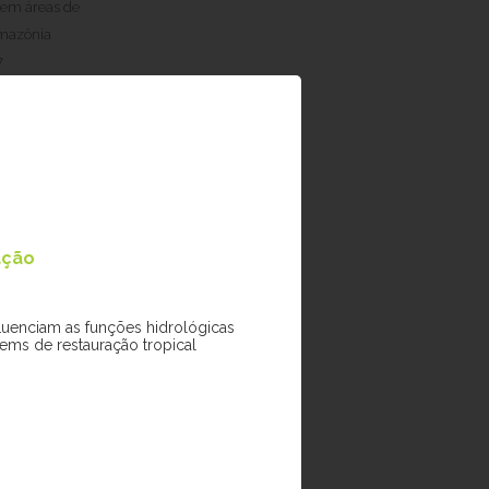
 em áreas de
Amazônia
7
ação
luenciam as funções hidrológicas
ems de restauração tropical