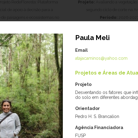
rojeto RedeFloresta: Plataforma
Projeto:
Avaliando a vegetação
ial de apoio à decisão para a
segundo ciclo de corte na 
 de paisagens e ecossistemas no
Período:
2026-202
estado de São Paulo.
Período:
2025-2026
Paula Meli
Email
atajacaminos@yahoo.com
Técnicos de Laboratório
Projetos e Áreas de Atu
Projeto
Desventando os fatores que inf
do solo em diferentes abordag
Orientador
Pedro H. S. Brancalion
Maria Andréia Moreno
Agência Financiadora
FUSP