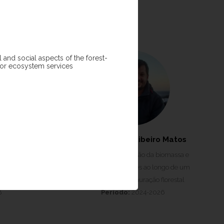
 and social aspects of the forest-
 for ecosystem services
Pereira
Fabio Antonio Ribeiro Matos
tauração de
Projeto:
Recuperaçāo da biomassa e
emissões de
diversidade de árvores ao longo de um
opical
continuum de restauraçāo florestal
8
Período:
2024-2026