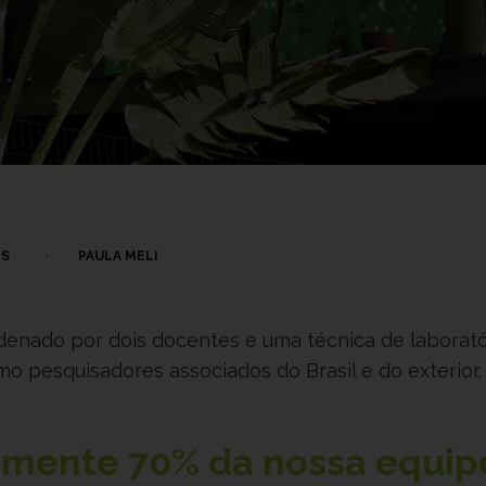
OS
PAULA MELI
rdenado por dois docentes e uma técnica de laborató
 pesquisadores associados do Brasil e do exterior.
damente
70%
da nossa equip