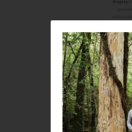
Projeto:
P
geoespac
restauração