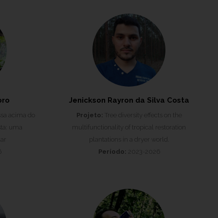
oro
Jenickson Rayron da Silva Costa
sa acima do
Projeto:
Tree diversity effects on the
sta: uma
multifunctionality of tropical restoration
ar
plantations in a dryer world.
6
Período:
2023-2026