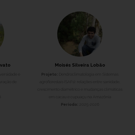
vato
Moisés Silveira Lobão
versidade e
Projeto:
Dendroclimatologia em Sistemas
uração de
agroflorestais (SAFs): relações entre sanidade,
crescimento diamétrico e mudanças climáticas
6
em cacau e cupuaçu na Amazônia
Período:
2025-2026