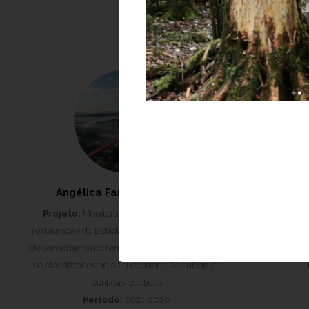
Angélica Faria de Resende
Daigard 
Projeto:
Monitoramento de florestas em
Projeto:
Ge
restauração do Estado de São Paulo: aplicação
sobre a rege
de sensoriamento remoto e deep learning para
de colheita 
se classificar estágios sucessionais e subsidiar
políticas públicas
Período:
2021-2026