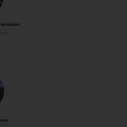
rancalion
restal
bosa