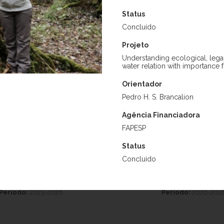
Status
Concluído
Pós-Doutorado
Projeto
Understanding ecological, legal
water relation with importance
Orientador
Pedro H. S. Brancalion
Agência Financiadora
FAPESP
Ricardo Ortega Rodriguez
David Gabriel Campos 
Status
rando informações fundamentais
Projeto:
Contribuições da res
Concluído
neração natural no segundo ciclo
ecossistemas para mitigar as 
madeireira na Amazônia Brasileira.
carbono da agricultura tr
Período:
2023-2026
Período:
2026-202