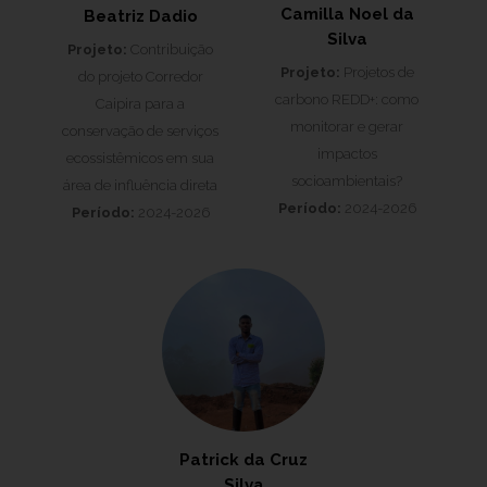
Camilla Noel da
Beatriz Dadio
Silva
Projeto:
Contribuição
Projeto:
Projetos de
do projeto Corredor
carbono REDD+: como
Caipira para a
monitorar e gerar
conservação de serviços
impactos
ecossistêmicos em sua
socioambientais?
área de influência direta
Período:
2024-2026
Período:
2024-2026
Patrick da Cruz
Silva