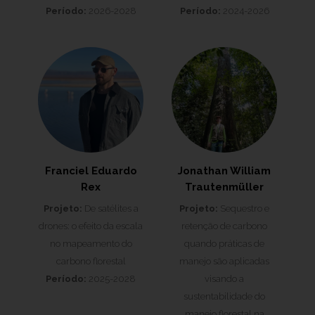
Período:
2026-2028
Período:
2024-2026
Franciel Eduardo
Jonathan William
Rex
Trautenmüller
Projeto:
De satélites a
Projeto:
Sequestro e
drones: o efeito da escala
retenção de carbono
no mapeamento do
quando práticas de
carbono florestal
manejo são aplicadas
Período:
2025-2028
visando a
sustentabilidade do
manejo florestal na