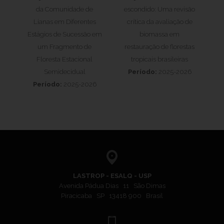
da Comunidade de
escondido: Uma revisão
Lianas em Diferentes
crítica da avaliação de
Estágios de Sucessão em
biomassa em
um Fragmento de
restauração de florestas
Floresta Estacional
tropicais brasileiras
Semidecidual
Período:
2025-2026
Período:
2025-2026
LASTROP - ESALQ - USP
Avenida Pádua Dias 11 São Dimas
Piracicaba SP 13418 900 Brasil