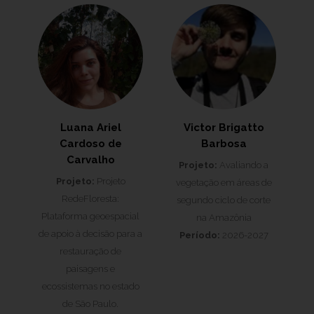
Luana Ariel
Victor Brigatto
Cardoso de
Barbosa
Carvalho
Projeto:
Avaliando a
Projeto:
Projeto
vegetação em áreas de
RedeFloresta:
segundo ciclo de corte
Plataforma geoespacial
na Amazônia
de apoio à decisão para a
Período:
2026-2027
restauração de
paisagens e
ecossistemas no estado
de São Paulo.