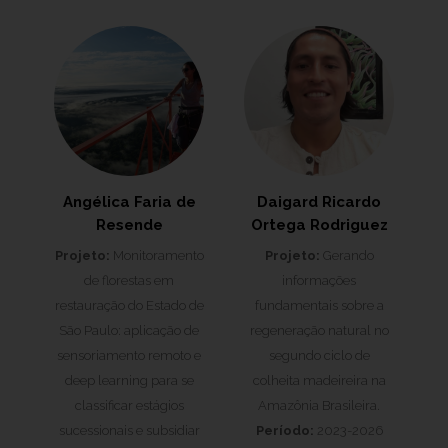
Angélica Faria de
Daigard Ricardo
Resende
Ortega Rodriguez
Projeto:
Monitoramento
Projeto:
Gerando
de florestas em
informações
restauração do Estado de
fundamentais sobre a
São Paulo: aplicação de
regeneração natural no
sensoriamento remoto e
segundo ciclo de
deep learning para se
colheita madeireira na
classificar estágios
Amazônia Brasileira.
sucessionais e subsidiar
Período:
2023-2026