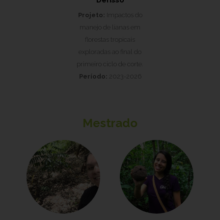
Derisso
Projeto:
Impactos do
manejo de lianas em
florestas tropicais
exploradas ao final do
primeiro ciclo de corte.
Período:
2023-2026
Mestrado