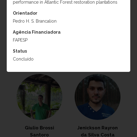
performance in Atlantic Forest restoration plantations
Projeto:
Maximização
resultados ecológicos da
do sequestro de carbono
Orientador
restauração da Mata
em projetos de
Atlântica
Pedro H. S. Brancalion
restauração florestal e a
Período:
2024-2027
Agência Financiadora
mitigação de impactos
FAPESP
negativos sobre a
diversidade florística
Status
Período:
2024-2027
Concluído
Giulio Brossi
Jenickson Rayron
Santoro
da Silva Costa