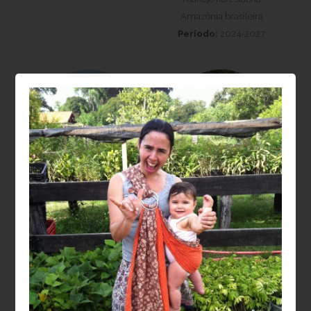
Amazônia brasileira
Período:
2024-2027
Laura Barbosa
Moisés Silveira
Vedovato
Lobão
Projeto:
Recuperação
Projeto:
da biodiversidade e
Dendroclimatologia em
estoques de carbono na
Sistemas agroflorestais
restauração de
(SAFs): relações entre
paisagens florestais
sanidade, crescimento