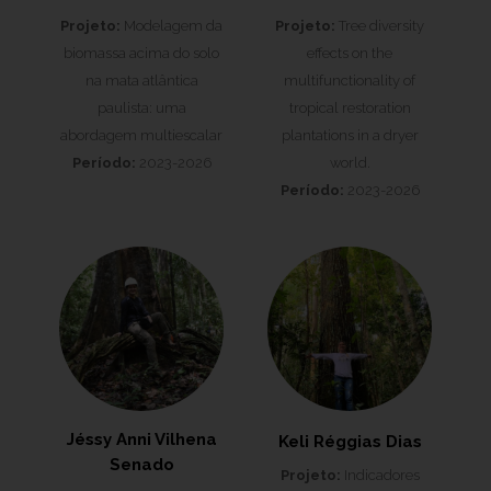
Projeto:
Modelagem da
Projeto:
Tree diversity
biomassa acima do solo
effects on the
na mata atlântica
multifunctionality of
paulista: uma
tropical restoration
abordagem multiescalar
plantations in a dryer
Período:
2023-2026
world.
Período:
2023-2026
Jéssy Anni Vilhena
Keli Réggias Dias
Senado
Projeto:
Indicadores