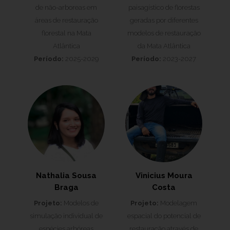
de não-arboreas em
paisagístico de florestas
áreas de restauração
geradas por diferentes
florestal na Mata
modelos de restauração
Atlântica
da Mata Atlântica
Período:
2025-2029
Período:
2023-2027
Nathalia Sousa
Vinicius Moura
Braga
Costa
Projeto:
Modelos de
Projeto:
Modelagem
simulação individual de
espacial do potencial de
espécies arbóreas
restauração através de