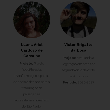
Luana Ariel
Victor Brigatto
Cardoso de
Barbosa
Carvalho
Projeto:
Avaliando a
Projeto:
Projeto
vegetação em áreas de
RedeFloresta:
segundo ciclo de corte
Plataforma geoespacial
na Amazônia
de apoio à decisão para a
Período:
2026-2027
restauração de
paisagens e
ecossistemas no estado
de São Paulo.