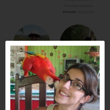
Amazônia brasileira
Período:
2024-2027
Laura Barbosa
Moisés Silveira
Vedovato
Lobão
Projeto:
Recuperação
Projeto:
da biodiversidade e
Dendroclimatologia em
estoques de carbono na
Sistemas agroflorestais
restauração de
(SAFs): relações entre
paisagens florestais
sanidade, crescimento