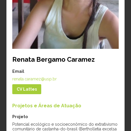
Período:
2024-2026
diamétrico e mudanças
climáticas em cacau e
cupuaçu na Amazônia
Período:
2025-2026
Doutorado
Renata Bergamo Caramez
Email
renata.caramez@usp.br
CV Lattes
Projetos e Áreas de Atuação
Amanda Marsh
Gabriela
Projeto
Cooke
Albuquerque Lucio
Potencial ecológico e socioeconômico do extrativismo
da Silva
comunitário de castanha-do-brasil (Bertholletia excelsa
Projeto:
Previsão de