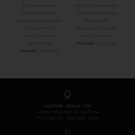
da Comunidade de
escondido: Uma revisão
Lianas em Diferentes
crítica da avaliação de
Estágios de Sucessão em
biomassa em
um Fragmento de
restauração de florestas
Floresta Estacional
tropicais brasileiras
Semidecidual
Período:
2025-2026
Período:
2025-2026
LASTROP - ESALQ - USP
Avenida Pádua Dias 11 São Dimas
Piracicaba SP 13418 900 Brasil