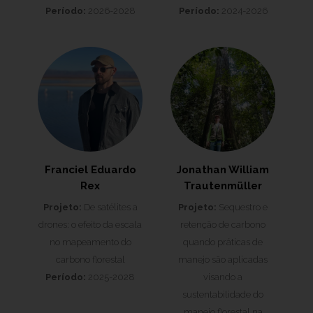
Período:
2026-2028
Período:
2024-2026
Franciel Eduardo
Jonathan William
Rex
Trautenmüller
Projeto:
De satélites a
Projeto:
Sequestro e
drones: o efeito da escala
retenção de carbono
no mapeamento do
quando práticas de
carbono florestal
manejo são aplicadas
Período:
2025-2028
visando a
sustentabilidade do
manejo florestal na