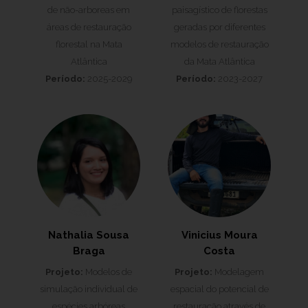
de não-arboreas em
paisagístico de florestas
áreas de restauração
geradas por diferentes
florestal na Mata
modelos de restauração
Atlântica
da Mata Atlântica
Período:
2025-2029
Período:
2023-2027
Nathalia Sousa
Vinicius Moura
Braga
Costa
Projeto:
Modelos de
Projeto:
Modelagem
simulação individual de
espacial do potencial de
espécies arbóreas
restauração através de