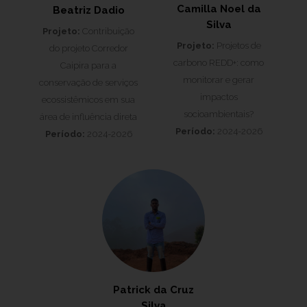
Camilla Noel da
Beatriz Dadio
Silva
Projeto:
Contribuição
Projeto:
Projetos de
do projeto Corredor
carbono REDD+: como
Caipira para a
monitorar e gerar
conservação de serviços
impactos
ecossistêmicos em sua
socioambientais?
área de influência direta
Período:
2024-2026
Período:
2024-2026
Patrick da Cruz
Silva