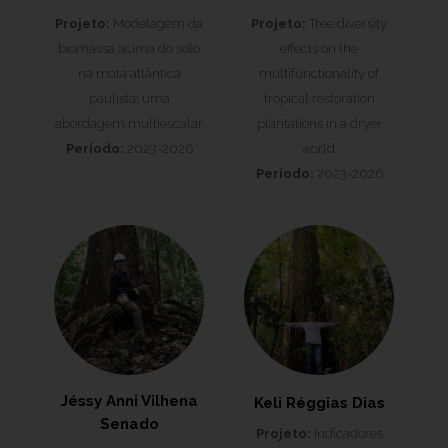
Projeto:
Modelagem da
Projeto:
Tree diversity
biomassa acima do solo
effects on the
na mata atlântica
multifunctionality of
paulista: uma
tropical restoration
abordagem multiescalar
plantations in a dryer
Período:
2023-2026
world.
Período:
2023-2026
Jéssy Anni Vilhena
Keli Réggias Dias
Senado
Projeto:
Indicadores