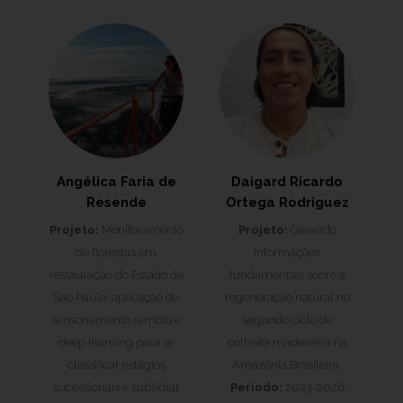
Angélica Faria de
Daigard Ricardo
Resende
Ortega Rodriguez
Projeto:
Monitoramento
Projeto:
Gerando
de florestas em
informações
restauração do Estado de
fundamentais sobre a
São Paulo: aplicação de
regeneração natural no
sensoriamento remoto e
segundo ciclo de
deep learning para se
colheita madeireira na
classificar estágios
Amazônia Brasileira.
sucessionais e subsidiar
Período:
2023-2026