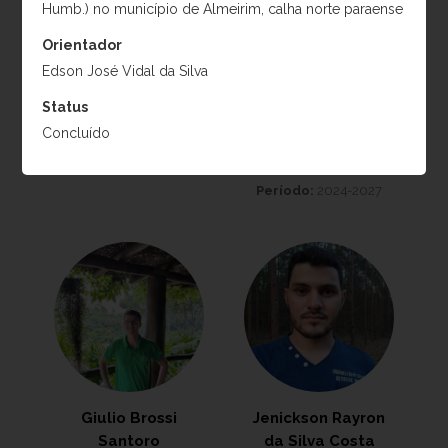
Humb.) no município de Almeirim, calha norte paraense
Projeto:
Maximização
resultados ecológicos da
do sequestro de carbono
restauração da Mata
Orientador
em projetos de
Atlântica
Edson José Vidal da Silva
restauração florestal e a
Período:
2024-2027
Status
mitigação de impactos
Concluído
negativos sobre a
diversidade florística
Período:
2024-2027
Giulio Brossi
Jenickson Rayron
Santoro
da Silva Costa