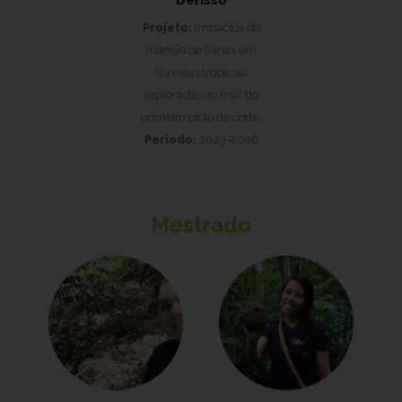
Derisso
Projeto:
Impactos do
manejo de lianas em
florestas tropicais
exploradas ao final do
primeiro ciclo de corte.
Período:
2023-2026
Mestrado