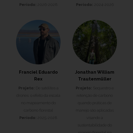
Período:
2026-2028
Período:
2024-2026
Franciel Eduardo
Jonathan William
Rex
Trautenmüller
Projeto:
De satélites a
Projeto:
Sequestro e
drones: o efeito da escala
retenção de carbono
no mapeamento do
quando práticas de
carbono florestal
manejo são aplicadas
Período:
2025-2028
visando a
sustentabilidade do
manejo florestal na