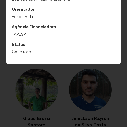
Projeto:
Maximização
resultados ecológicos da
Orientador
do sequestro de carbono
restauração da Mata
Edson Vidal
em projetos de
Atlântica
restauração florestal e a
Período:
2024-2027
Agência Financiadora
mitigação de impactos
FAPESP
negativos sobre a
Status
diversidade florística
Concluído
Período:
2024-2027
Giulio Brossi
Jenickson Rayron
Santoro
da Silva Costa