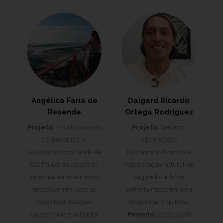
Angélica Faria de
Daigard Ricardo
Resende
Ortega Rodriguez
Projeto:
Monitoramento
Projeto:
Gerando
de florestas em
informações
restauração do Estado de
fundamentais sobre a
São Paulo: aplicação de
regeneração natural no
sensoriamento remoto e
segundo ciclo de
deep learning para se
colheita madeireira na
classificar estágios
Amazônia Brasileira.
sucessionais e subsidiar
Período:
2023-2026