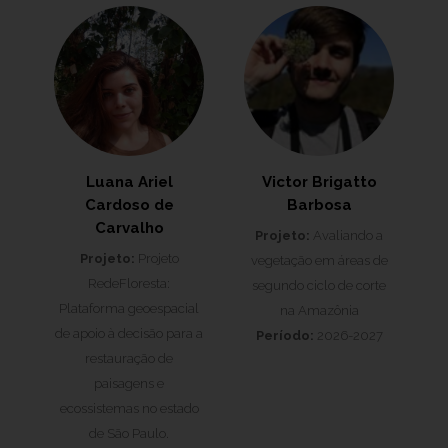
Luana Ariel
Victor Brigatto
Cardoso de
Barbosa
Carvalho
Projeto:
Avaliando a
Projeto:
Projeto
vegetação em áreas de
RedeFloresta:
segundo ciclo de corte
Plataforma geoespacial
na Amazônia
de apoio à decisão para a
Período:
2026-2027
restauração de
paisagens e
ecossistemas no estado
de São Paulo.