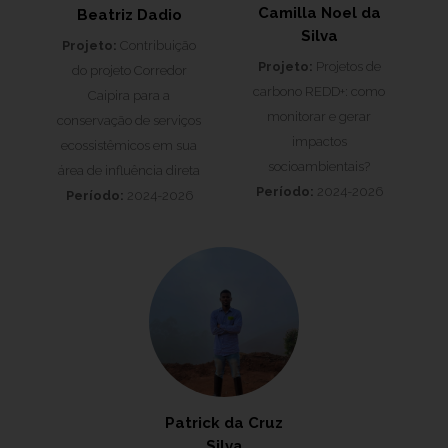
Camilla Noel da
Beatriz Dadio
Silva
Projeto:
Contribuição
Projeto:
Projetos de
do projeto Corredor
carbono REDD+: como
Caipira para a
monitorar e gerar
conservação de serviços
impactos
ecossistêmicos em sua
socioambientais?
área de influência direta
Período:
2024-2026
Período:
2024-2026
Patrick da Cruz
Silva