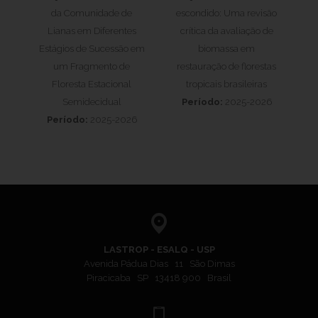
da Comunidade de
escondido: Uma revisão
Lianas em Diferentes
crítica da avaliação de
Estágios de Sucessão em
biomassa em
um Fragmento de
restauração de florestas
Floresta Estacional
tropicais brasileiras
Semidecidual
Período:
2025-2026
Período:
2025-2026
LASTROP - ESALQ - USP
Avenida Pádua Dias 11 São Dimas
Piracicaba SP 13418 900 Brasil