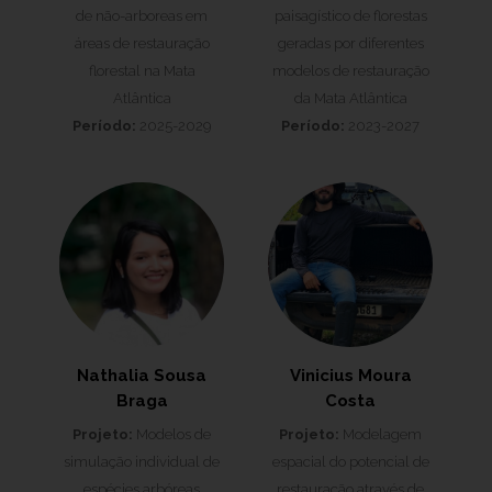
de não-arboreas em
paisagístico de florestas
áreas de restauração
geradas por diferentes
florestal na Mata
modelos de restauração
Atlântica
da Mata Atlântica
Período:
2025-2029
Período:
2023-2027
Nathalia Sousa
Vinicius Moura
Braga
Costa
Projeto:
Modelos de
Projeto:
Modelagem
simulação individual de
espacial do potencial de
espécies arbóreas
restauração através de