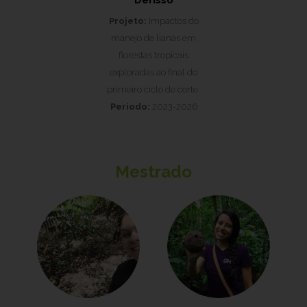
Derisso
Projeto:
Impactos do
manejo de lianas em
florestas tropicais
exploradas ao final do
primeiro ciclo de corte.
Período:
2023-2026
Mestrado