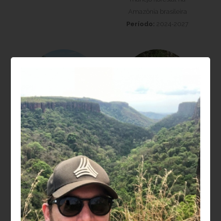
Amazônia brasileira
Período:
2024-2027
Laura Barbosa
Moisés Silveira
Vedovato
Lobão
Projeto:
Recuperação
Projeto:
da biodiversidade e
Dendroclimatologia em
estoques de carbono na
Sistemas agroflorestais
restauração de
(SAFs): relações entre
paisagens florestais
sanidade, crescimento