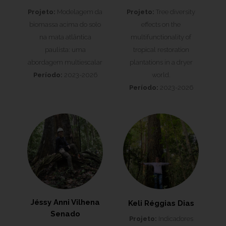
Projeto:
Modelagem da
Projeto:
Tree diversity
biomassa acima do solo
effects on the
na mata atlântica
multifunctionality of
paulista: uma
tropical restoration
abordagem multiescalar
plantations in a dryer
Período:
2023-2026
world.
Período:
2023-2026
Jéssy Anni Vilhena
Keli Réggias Dias
Senado
Projeto:
Indicadores