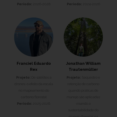
Período:
2026-2028
Período:
2024-2026
Franciel Eduardo
Jonathan William
Rex
Trautenmüller
Projeto:
De satélites a
Projeto:
Sequestro e
drones: o efeito da escala
retenção de carbono
no mapeamento do
quando práticas de
carbono florestal
manejo são aplicadas
Período:
2025-2028
visando a
sustentabilidade do
manejo florestal na