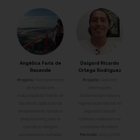
Angélica Faria de
Daigard Ricardo
Resende
Ortega Rodriguez
Projeto:
Monitoramento
Projeto:
Gerando
de florestas em
informações
restauração do Estado de
fundamentais sobre a
São Paulo: aplicação de
regeneração natural no
sensoriamento remoto e
segundo ciclo de
deep learning para se
colheita madeireira na
classificar estágios
Amazônia Brasileira.
sucessionais e subsidiar
Período:
2023-2026