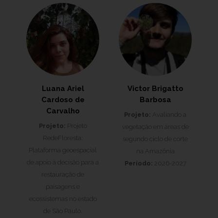
Luana Ariel
Victor Brigatto
Cardoso de
Barbosa
Carvalho
Projeto:
Avaliando a
Projeto:
Projeto
vegetação em áreas de
RedeFloresta:
segundo ciclo de corte
Plataforma geoespacial
na Amazônia
de apoio à decisão para a
Período:
2026-2027
restauração de
paisagens e
ecossistemas no estado
de São Paulo.