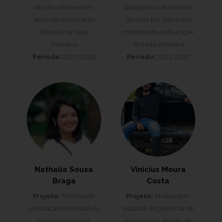
de não-arboreas em
paisagístico de florestas
áreas de restauração
geradas por diferentes
florestal na Mata
modelos de restauração
Atlântica
da Mata Atlântica
Período:
2025-2029
Período:
2023-2027
Nathalia Sousa
Vinicius Moura
Braga
Costa
Projeto:
Modelos de
Projeto:
Modelagem
simulação individual de
espacial do potencial de
espécies arbóreas
restauração através de