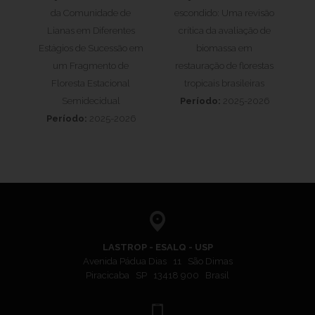
da Comunidade de
escondido: Uma revisão
Lianas em Diferentes
crítica da avaliação de
Estágios de Sucessão em
biomassa em
um Fragmento de
restauração de florestas
Floresta Estacional
tropicais brasileiras
Semidecidual
Período:
2025-2026
Período:
2025-2026
LASTROP - ESALQ - USP
Avenida Pádua Dias 11 São Dimas
Piracicaba SP 13418 900 Brasil