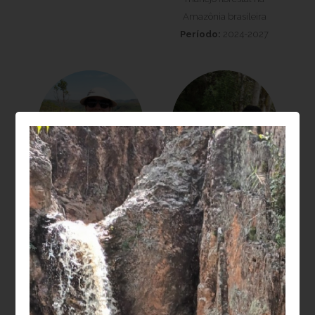
Amazônia brasileira
Período:
2024-2027
Laura Barbosa
Moisés Silveira
Vedovato
Lobão
Projeto:
Recuperação
Projeto:
da biodiversidade e
Dendroclimatologia em
estoques de carbono na
Sistemas agroflorestais
restauração de
(SAFs): relações entre
paisagens florestais
sanidade, crescimento