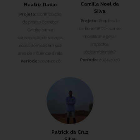
Camilla Noel da
Beatriz Dadio
Silva
Projeto:
Contribuição
Projeto:
Projetos de
do projeto Corredor
carbono REDD+: como
Caipira para a
monitorar e gerar
conservação de serviços
impactos
ecossistêmicos em sua
socioambientais?
área de influência direta
Período:
2024-2026
Período:
2024-2026
Patrick da Cruz
Silva