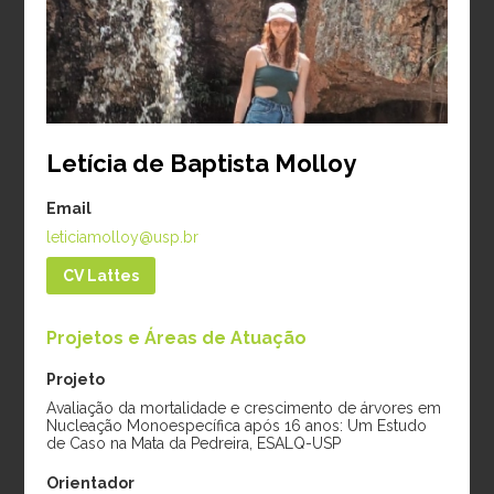
Período:
2024-2026
diamétrico e mudanças
climáticas em cacau e
cupuaçu na Amazônia
Período:
2025-2026
Letícia de Baptista Molloy
Doutorado
Email
leticiamolloy@usp.br
CV Lattes
Projetos e Áreas de Atuação
Projeto
Avaliação da mortalidade e crescimento de árvores em
Amanda Marsh
Gabriela
Nucleação Monoespecífica após 16 anos: Um Estudo
de Caso na Mata da Pedreira, ESALQ-USP
Cooke
Albuquerque Lucio
da Silva
Orientador
Projeto:
Previsão de