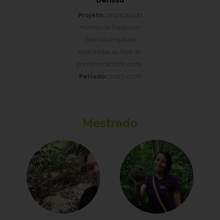
Derisso
Projeto:
Impactos do
manejo de lianas em
florestas tropicais
exploradas ao final do
primeiro ciclo de corte.
Período:
2023-2026
Mestrado