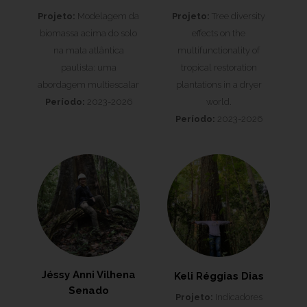
Projeto:
Modelagem da
Projeto:
Tree diversity
biomassa acima do solo
effects on the
na mata atlântica
multifunctionality of
paulista: uma
tropical restoration
abordagem multiescalar
plantations in a dryer
Período:
2023-2026
world.
Período:
2023-2026
Jéssy Anni Vilhena
Keli Réggias Dias
Senado
Projeto:
Indicadores