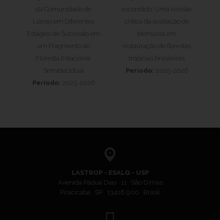
da Comunidade de
escondido: Uma revisão
Lianas em Diferentes
crítica da avaliação de
Estágios de Sucessão em
biomassa em
um Fragmento de
restauração de florestas
Floresta Estacional
tropicais brasileiras
Semidecidual
Período:
2025-2026
Período:
2025-2026
LASTROP - ESALQ - USP
Avenida Pádua Dias 11 São Dimas
Piracicaba SP 13418 900 Brasil