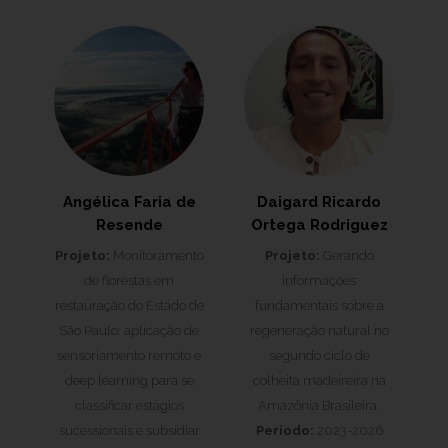
Angélica Faria de
Daigard Ricardo
Resende
Ortega Rodriguez
Projeto:
Monitoramento
Projeto:
Gerando
de florestas em
informações
restauração do Estado de
fundamentais sobre a
São Paulo: aplicação de
regeneração natural no
sensoriamento remoto e
segundo ciclo de
deep learning para se
colheita madeireira na
classificar estágios
Amazônia Brasileira.
sucessionais e subsidiar
Período:
2023-2026