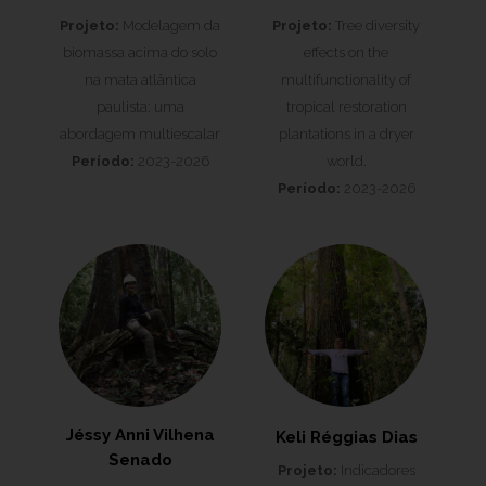
Projeto:
Modelagem da
Projeto:
Tree diversity
biomassa acima do solo
effects on the
na mata atlântica
multifunctionality of
paulista: uma
tropical restoration
abordagem multiescalar
plantations in a dryer
Período:
2023-2026
world.
Período:
2023-2026
Jéssy Anni Vilhena
Keli Réggias Dias
Senado
Projeto:
Indicadores