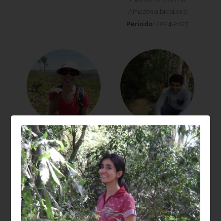
Amazônia brasileira
Período:
2024-2027
Laura Barbosa
Moisés Silveira
Vedovato
Lobão
Projeto:
Recuperação
Projeto:
da biodiversidade e
Dendroclimatologia em
estoques de carbono na
Sistemas agroflorestais
restauração de
(SAFs): relações entre
paisagens florestais
sanidade, crescimento