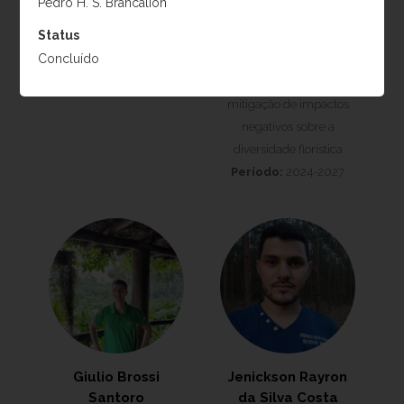
Pedro H. S. Brancalion
Projeto:
Maximização
resultados ecológicos da
Status
do sequestro de carbono
restauração da Mata
Concluído
em projetos de
Atlântica
restauração florestal e a
Período:
2024-2027
mitigação de impactos
negativos sobre a
diversidade florística
Período:
2024-2027
Giulio Brossi
Jenickson Rayron
Santoro
da Silva Costa