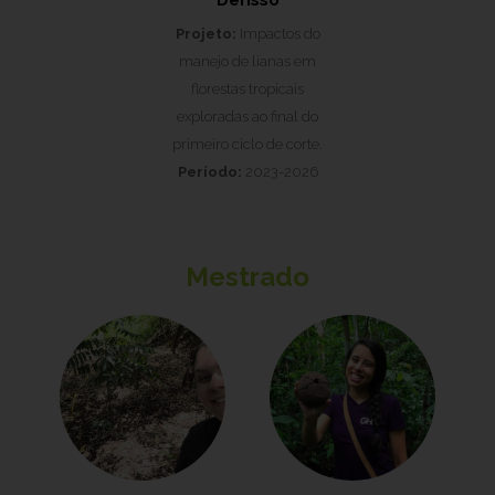
Derisso
Projeto:
Impactos do
manejo de lianas em
florestas tropicais
exploradas ao final do
primeiro ciclo de corte.
Período:
2023-2026
Mestrado