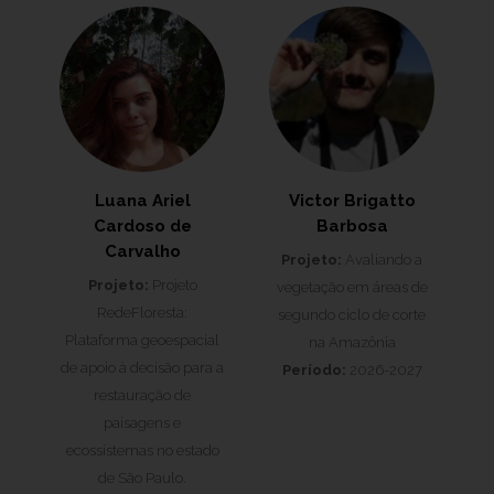
Luana Ariel
Victor Brigatto
Cardoso de
Barbosa
Carvalho
Projeto:
Avaliando a
Projeto:
Projeto
vegetação em áreas de
RedeFloresta:
segundo ciclo de corte
Plataforma geoespacial
na Amazônia
de apoio à decisão para a
Período:
2026-2027
restauração de
paisagens e
ecossistemas no estado
de São Paulo.