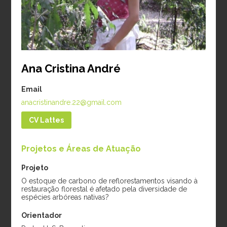
Período:
2024-2026
diamétrico e mudanças
climáticas em cacau e
cupuaçu na Amazônia
Período:
2025-2026
Ana Cristina André
Doutorado
Email
anacristinandre.22@gmail.com
CV Lattes
Projetos e Áreas de Atuação
Projeto
O estoque de carbono de reflorestamentos visando à
restauração florestal é afetado pela diversidade de
Amanda Marsh
Gabriela
espécies arbóreas nativas?
Cooke
Albuquerque Lucio
Orientador
da Silva
Projeto:
Previsão de