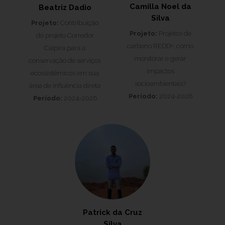
Camilla Noel da
Beatriz Dadio
Silva
Projeto:
Contribuição
Projeto:
Projetos de
do projeto Corredor
carbono REDD+: como
Caipira para a
monitorar e gerar
conservação de serviços
impactos
ecossistêmicos em sua
socioambientais?
área de influência direta
Período:
2024-2026
Período:
2024-2026
Patrick da Cruz
Silva