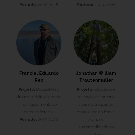
Período:
2026-2028
Período:
2024-2026
Franciel Eduardo
Jonathan William
Rex
Trautenmüller
Projeto:
De satélites a
Projeto:
Sequestro e
drones: o efeito da escala
retenção de carbono
no mapeamento do
quando práticas de
carbono florestal
manejo são aplicadas
Período:
2025-2028
visando a
sustentabilidade do
manejo florestal na