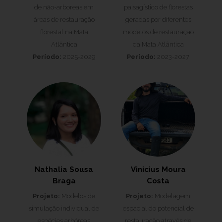
de não-arboreas em
paisagístico de florestas
áreas de restauração
geradas por diferentes
florestal na Mata
modelos de restauração
Atlântica
da Mata Atlântica
Período:
2025-2029
Período:
2023-2027
Nathalia Sousa
Vinicius Moura
Braga
Costa
Projeto:
Modelos de
Projeto:
Modelagem
simulação individual de
espacial do potencial de
espécies arbóreas
restauração através de