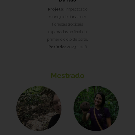
Derisso
Projeto:
Impactos do
manejo de lianas em
florestas tropicais
exploradas ao final do
primeiro ciclo de corte.
Período:
2023-2026
Mestrado