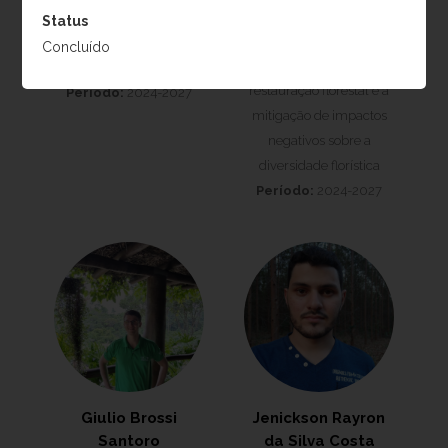
Projeto:
Maximização
resultados ecológicos da
Status
do sequestro de carbono
restauração da Mata
Concluído
em projetos de
Atlântica
restauração florestal e a
Período:
2024-2027
mitigação de impactos
negativos sobre a
diversidade florística
Período:
2024-2027
Giulio Brossi
Jenickson Rayron
Santoro
da Silva Costa