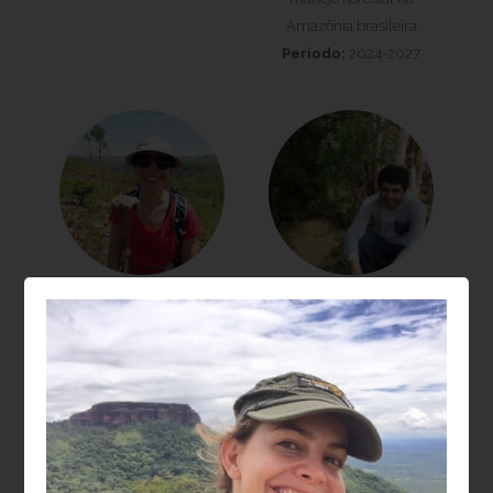
Amazônia brasileira
Período:
2024-2027
Laura Barbosa
Moisés Silveira
Vedovato
Lobão
Projeto:
Recuperação
Projeto:
da biodiversidade e
Dendroclimatologia em
estoques de carbono na
Sistemas agroflorestais
restauração de
(SAFs): relações entre
paisagens florestais
sanidade, crescimento