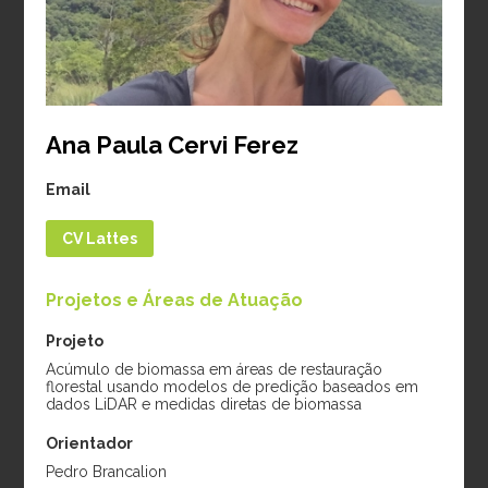
Período:
2024-2026
diamétrico e mudanças
climáticas em cacau e
cupuaçu na Amazônia
Período:
2025-2026
Ana Paula Cervi Ferez
Doutorado
Email
CV Lattes
Projetos e Áreas de Atuação
Projeto
Acúmulo de biomassa em áreas de restauração
florestal usando modelos de predição baseados em
dados LiDAR e medidas diretas de biomassa
Amanda Marsh
Gabriela
Orientador
Cooke
Albuquerque Lucio
da Silva
Pedro Brancalion
Projeto:
Previsão de