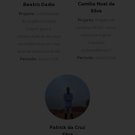
Camilla Noel da
Beatriz Dadio
Silva
Projeto:
Contribuição
Projeto:
Projetos de
do projeto Corredor
carbono REDD+: como
Caipira para a
monitorar e gerar
conservação de serviços
impactos
ecossistêmicos em sua
socioambientais?
área de influência direta
Período:
2024-2026
Período:
2024-2026
Patrick da Cruz
Silva