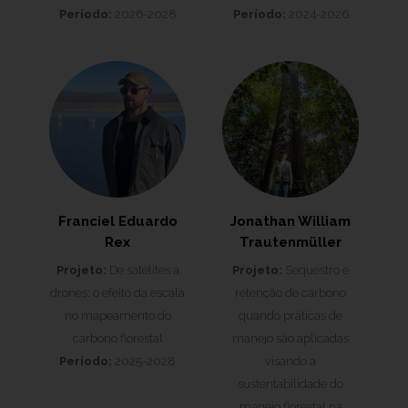
Período:
2026-2028
Período:
2024-2026
Franciel Eduardo
Jonathan William
Rex
Trautenmüller
Projeto:
De satélites a
Projeto:
Sequestro e
drones: o efeito da escala
retenção de carbono
no mapeamento do
quando práticas de
carbono florestal
manejo são aplicadas
Período:
2025-2028
visando a
sustentabilidade do
manejo florestal na