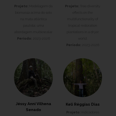
Projeto:
Modelagem da
Projeto:
Tree diversity
biomassa acima do solo
effects on the
na mata atlântica
multifunctionality of
paulista: uma
tropical restoration
abordagem multiescalar
plantations in a dryer
Período:
2023-2026
world.
Período:
2023-2026
Jéssy Anni Vilhena
Keli Réggias Dias
Senado
Projeto:
Indicadores