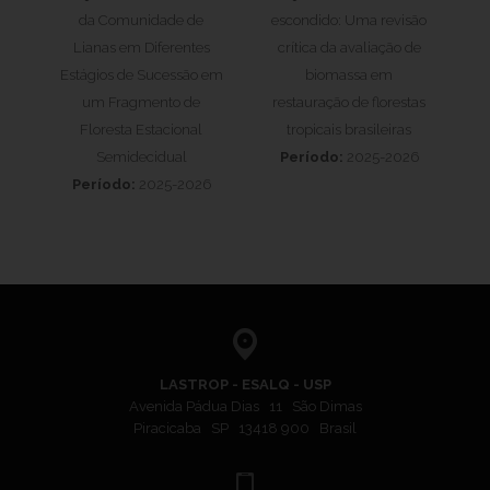
da Comunidade de
escondido: Uma revisão
Lianas em Diferentes
crítica da avaliação de
Estágios de Sucessão em
biomassa em
um Fragmento de
restauração de florestas
Floresta Estacional
tropicais brasileiras
Semidecidual
Período:
2025-2026
Período:
2025-2026
LASTROP - ESALQ - USP
Avenida Pádua Dias 11 São Dimas
Piracicaba SP 13418 900 Brasil