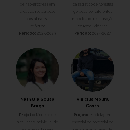
de não-arboreas em
paisagístico de florestas
áreas de restauração
geradas por diferentes
florestal na Mata
modelos de restauração
Atlântica
da Mata Atlântica
Período:
2025-2029
Período:
2023-2027
Nathalia Sousa
Vinicius Moura
Braga
Costa
Projeto:
Modelos de
Projeto:
Modelagem
simulação individual de
espacial do potencial de
espécies arbóreas
restauração através de