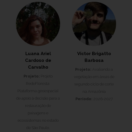
Luana Ariel
Victor Brigatto
Cardoso de
Barbosa
Carvalho
Projeto:
Avaliando a
Projeto:
Projeto
vegetação em áreas de
RedeFloresta:
segundo ciclo de corte
Plataforma geoespacial
na Amazônia
de apoio à decisão para a
Período:
2026-2027
restauração de
paisagens e
ecossistemas no estado
de São Paulo.