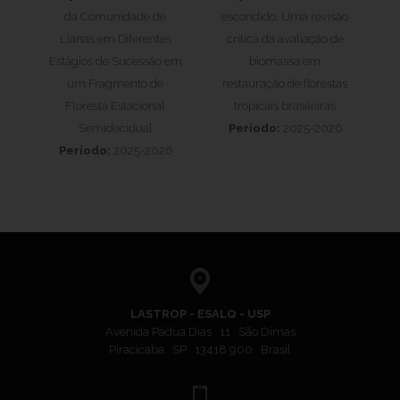
da Comunidade de
escondido: Uma revisão
Lianas em Diferentes
crítica da avaliação de
Estágios de Sucessão em
biomassa em
um Fragmento de
restauração de florestas
Floresta Estacional
tropicais brasileiras
Semidecidual
Período:
2025-2026
Período:
2025-2026
LASTROP - ESALQ - USP
Avenida Pádua Dias 11 São Dimas
Piracicaba SP 13418 900 Brasil