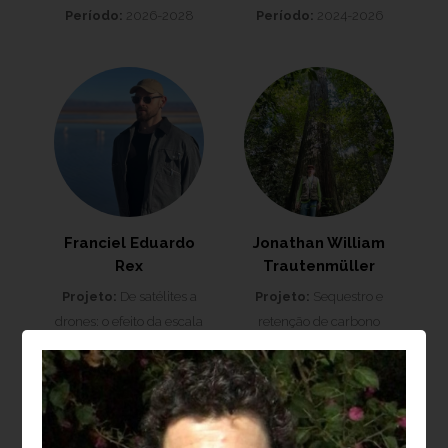
Período:
2026-2028
Período:
2024-2026
Franciel Eduardo
Jonathan William
Rex
Trautenmüller
Projeto:
De satélites a
Projeto:
Sequestro e
drones: o efeito da escala
retenção de carbono
no mapeamento do
quando práticas de
carbono florestal
manejo são aplicadas
Período:
2025-2028
visando a
sustentabilidade do
manejo florestal na