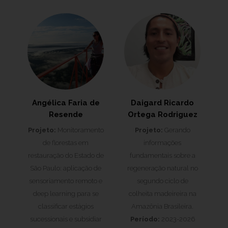
Angélica Faria de
Daigard Ricardo
Resende
Ortega Rodriguez
Projeto:
Monitoramento
Projeto:
Gerando
de florestas em
informações
restauração do Estado de
fundamentais sobre a
São Paulo: aplicação de
regeneração natural no
sensoriamento remoto e
segundo ciclo de
deep learning para se
colheita madeireira na
classificar estágios
Amazônia Brasileira.
sucessionais e subsidiar
Período:
2023-2026