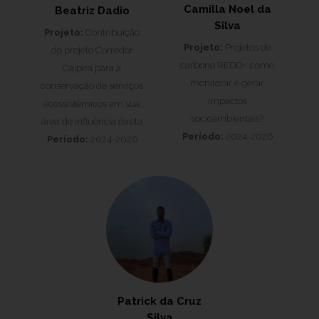
Camilla Noel da
Beatriz Dadio
Silva
Projeto:
Contribuição
Projeto:
Projetos de
do projeto Corredor
carbono REDD+: como
Caipira para a
monitorar e gerar
conservação de serviços
impactos
ecossistêmicos em sua
socioambientais?
área de influência direta
Período:
2024-2026
Período:
2024-2026
Patrick da Cruz
Silva