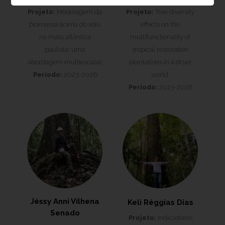
Projeto:
Modelagem da
Projeto:
Tree diversity
biomassa acima do solo
effects on the
na mata atlântica
multifunctionality of
paulista: uma
tropical restoration
abordagem multiescalar
plantations in a dryer
Período:
2023-2026
world.
Período:
2023-2026
Jéssy Anni Vilhena
Keli Réggias Dias
Senado
Projeto:
Indicadores