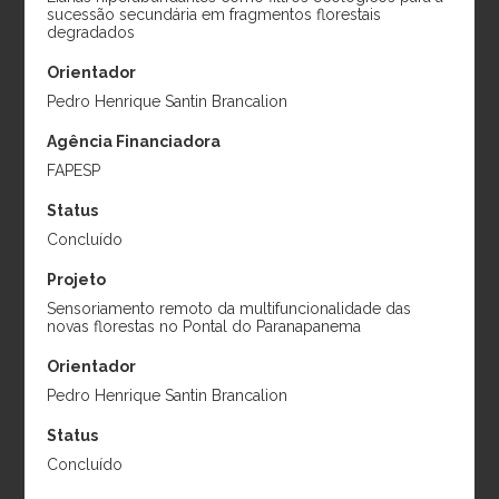
sucessão secundária em fragmentos florestais
Projeto:
Maximização
resultados ecológicos da
degradados
do sequestro de carbono
restauração da Mata
Orientador
em projetos de
Atlântica
restauração florestal e a
Pedro Henrique Santin Brancalion
Período:
2024-2027
mitigação de impactos
Agência Financiadora
negativos sobre a
FAPESP
diversidade florística
Status
Período:
2024-2027
Concluído
Projeto
Sensoriamento remoto da multifuncionalidade das
novas florestas no Pontal do Paranapanema
Orientador
Pedro Henrique Santin Brancalion
Status
Giulio Brossi
Jenickson Rayron
Concluído
Santoro
da Silva Costa