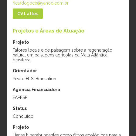
Período:
2024-2026
diamétrico e mudanças
ricardogoce@yahoo.com.br
climáticas em cacau e
CV Lattes
cupuaçu na Amazônia
Período:
2025-2026
Projetos e Áreas de Atuação
Projeto
Fatores locais e de paisagem sobre a regeneração
Doutorado
natural em paisagens agrícolas da Mata Atlântica
brasileira
Orientador
Pedro H. S. Brancalion
Agência Financiadora
FAPESP
Status
Concluído
Amanda Marsh
Gabriela
Cooke
Albuquerque Lucio
Projeto
da Silva
Projeto:
Previsão de
Lianas hiperabundantes como filtros ecológicos para a