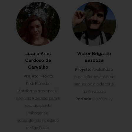
Luana Ariel
Victor Brigatto
Cardoso de
Barbosa
Carvalho
Projeto:
Avaliando a
Projeto:
Projeto
vegetação em áreas de
RedeFloresta:
segundo ciclo de corte
Plataforma geoespacial
na Amazônia
de apoio à decisão para a
Período:
2026-2027
restauração de
paisagens e
ecossistemas no estado
de São Paulo.