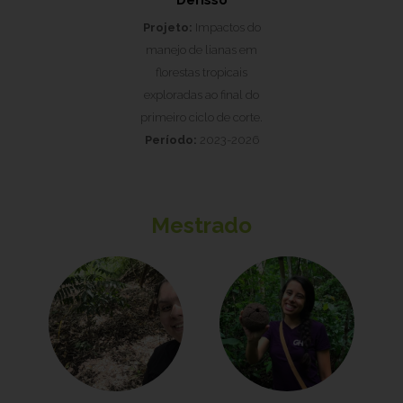
Derisso
Projeto:
Impactos do
manejo de lianas em
florestas tropicais
exploradas ao final do
primeiro ciclo de corte.
Período:
2023-2026
Mestrado