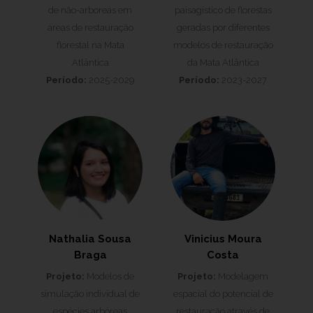
de não-arboreas em
paisagístico de florestas
áreas de restauração
geradas por diferentes
florestal na Mata
modelos de restauração
Atlântica
da Mata Atlântica
Período:
2025-2029
Período:
2023-2027
Nathalia Sousa
Vinicius Moura
Braga
Costa
Projeto:
Modelos de
Projeto:
Modelagem
simulação individual de
espacial do potencial de
espécies arbóreas
restauração através de