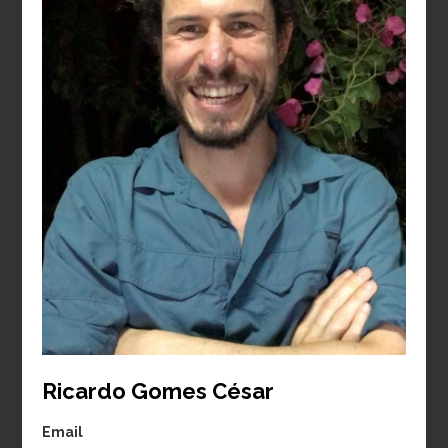
Amazônia brasileira
Período:
2024-2027
Laura Barbosa
Moisés Silveira
Vedovato
Lobão
Projeto:
Recuperação
Projeto:
da biodiversidade e
Dendroclimatologia em
estoques de carbono na
Sistemas agroflorestais
Ricardo Gomes César
restauração de
(SAFs): relações entre
paisagens florestais
sanidade, crescimento
Email