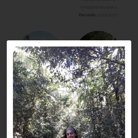
Amazônia brasileira
Período:
2024-2027
Laura Barbosa
Moisés Silveira
Vedovato
Lobão
Projeto:
Recuperação
Projeto:
da biodiversidade e
Dendroclimatologia em
estoques de carbono na
Sistemas agroflorestais
restauração de
(SAFs): relações entre
paisagens florestais
sanidade, crescimento