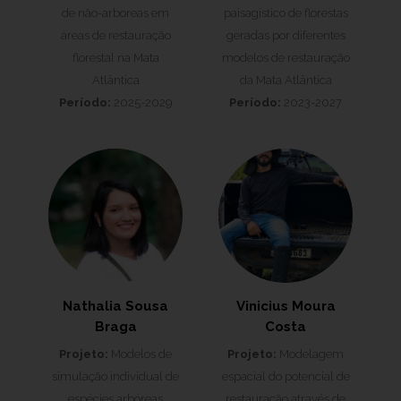
de não-arboreas em
paisagístico de florestas
áreas de restauração
geradas por diferentes
florestal na Mata
modelos de restauração
Atlântica
da Mata Atlântica
Período:
2025-2029
Período:
2023-2027
Nathalia Sousa
Vinicius Moura
Braga
Costa
Projeto:
Modelos de
Projeto:
Modelagem
simulação individual de
espacial do potencial de
espécies arbóreas
restauração através de