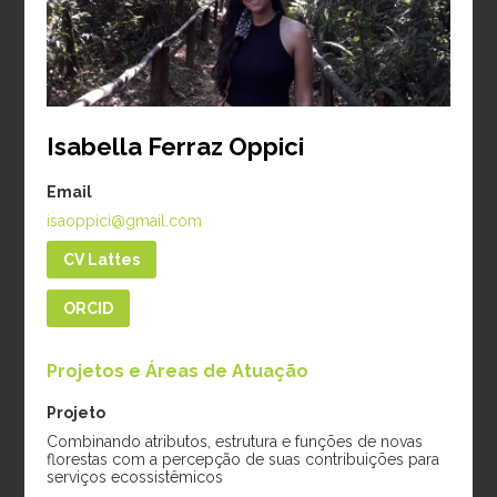
Período:
2024-2026
diamétrico e mudanças
climáticas em cacau e
cupuaçu na Amazônia
Período:
2025-2026
Isabella Ferraz Oppici
Doutorado
Email
isaoppici@gmail.com
CV Lattes
ORCID
Projetos e Áreas de Atuação
Projeto
Amanda Marsh
Gabriela
Combinando atributos, estrutura e funções de novas
Cooke
Albuquerque Lucio
florestas com a percepção de suas contribuições para
serviços ecossistêmicos
da Silva
Projeto:
Previsão de