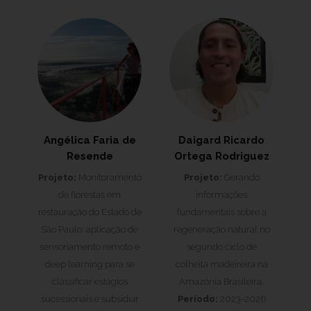
Angélica Faria de
Daigard Ricardo
Resende
Ortega Rodriguez
Projeto:
Monitoramento
Projeto:
Gerando
de florestas em
informações
restauração do Estado de
fundamentais sobre a
São Paulo: aplicação de
regeneração natural no
sensoriamento remoto e
segundo ciclo de
deep learning para se
colheita madeireira na
classificar estágios
Amazônia Brasileira.
sucessionais e subsidiar
Período:
2023-2026