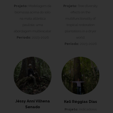
Projeto:
Modelagem da
Projeto:
Tree diversity
biomassa acima do solo
effects on the
na mata atlântica
multifunctionality of
paulista: uma
tropical restoration
abordagem multiescalar
plantations in a dryer
Período:
2023-2026
world.
Período:
2023-2026
Jéssy Anni Vilhena
Keli Réggias Dias
Senado
Projeto:
Indicadores