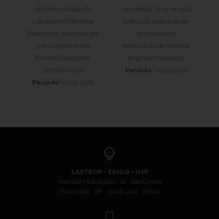
da Comunidade de
escondido: Uma revisão
Lianas em Diferentes
crítica da avaliação de
Estágios de Sucessão em
biomassa em
um Fragmento de
restauração de florestas
Floresta Estacional
tropicais brasileiras
Semidecidual
Período:
2025-2026
Período:
2025-2026
LASTROP - ESALQ - USP
Avenida Pádua Dias 11 São Dimas
Piracicaba SP 13418 900 Brasil