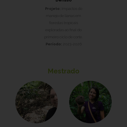
Derisso
Projeto:
Impactos do
manejo de lianas em
florestas tropicais
exploradas ao final do
primeiro ciclo de corte.
Período:
2023-2026
Mestrado