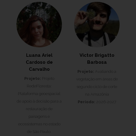
Luana Ariel
Victor Brigatto
Cardoso de
Barbosa
Carvalho
Projeto:
Avaliando a
Projeto:
Projeto
vegetação em áreas de
RedeFloresta:
segundo ciclo de corte
Plataforma geoespacial
na Amazônia
de apoio à decisão para a
Período:
2026-2027
restauração de
paisagens e
ecossistemas no estado
de São Paulo.