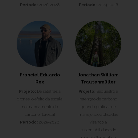
Período:
2026-2028
Período:
2024-2026
Franciel Eduardo
Jonathan William
Rex
Trautenmüller
Projeto:
De satélites a
Projeto:
Sequestro e
drones: o efeito da escala
retenção de carbono
no mapeamento do
quando práticas de
carbono florestal
manejo são aplicadas
Período:
2025-2028
visando a
sustentabilidade do
manejo florestal na