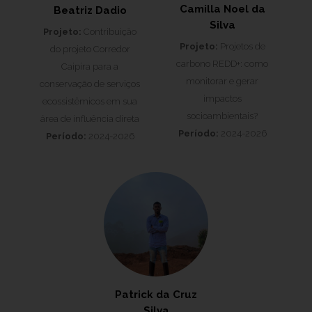
Camilla Noel da
Beatriz Dadio
Silva
Projeto:
Contribuição
Projeto:
Projetos de
do projeto Corredor
carbono REDD+: como
Caipira para a
monitorar e gerar
conservação de serviços
impactos
ecossistêmicos em sua
socioambientais?
área de influência direta
Período:
2024-2026
Período:
2024-2026
Patrick da Cruz
Silva